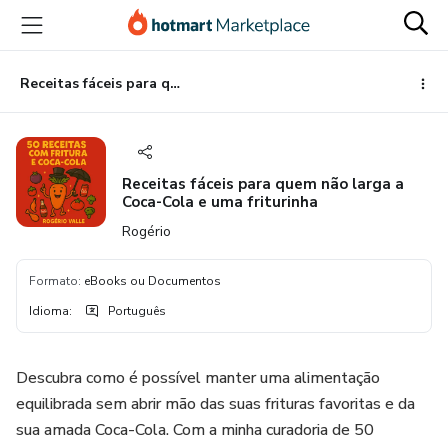
Ir
Ir
Ir
para
para
para
o
o
o
conteúdo
pagamento
rodapé
Receitas fáceis para quem não larga a Coca-Cola e uma friturinha
principal
Receitas fáceis para quem não larga a
Coca-Cola e uma friturinha
Rogério
Formato
:
eBooks ou Documentos
Idioma
:
Português
Descubra como é possível manter uma alimentação
equilibrada sem abrir mão das suas frituras favoritas e da
sua amada Coca-Cola. Com a minha curadoria de 50