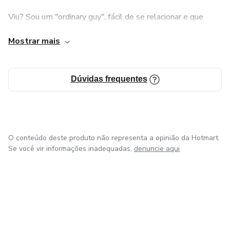
Viu? Sou um "ordinary guy", fácil de se relacionar e que
gosta de coisas normais. Aqui, provavelmente você verá de
Mostrar mais
tudo um pouco, a cada necessidade que me surge.
Dúvidas frequentes
O conteúdo deste produto não representa a opinião da Hotmart.
Se você vir informações inadequadas,
denuncie aqui