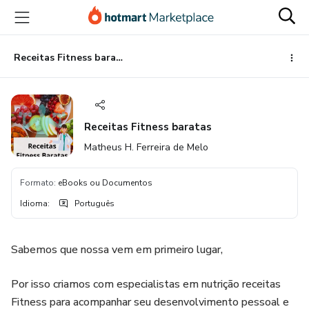
Ir
Ir
Ir
para
para
para
o
o
o
conteúdo
pagamento
rodapé
Receitas Fitness baratas
principal
Receitas Fitness baratas
Matheus H. Ferreira de Melo
Formato
:
eBooks ou Documentos
Idioma
:
Português
Sabemos que nossa vem em primeiro lugar,
Por isso criamos com especialistas em nutrição receitas
Fitness para acompanhar seu desenvolvimento pessoal e