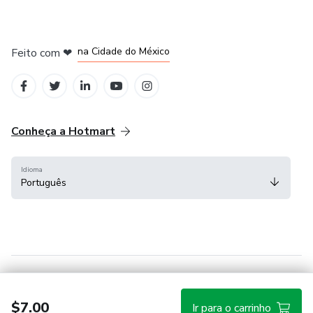
em Bogotá
em Amsterdam
em Madrid
na Cidade do México
Feito com
❤
em Belo Horizonte
Conheça a Hotmart
Idioma
Português
Central de ajuda
Termos
Privacidade
Cookies
$7.00
Ir para o carrinho