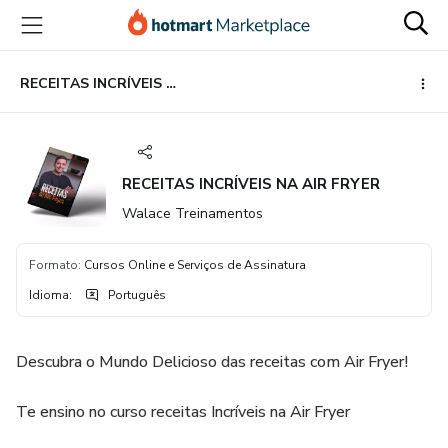
Ir
Ir
Ir
para
para
para
o
o
o
conteúdo
pagamento
rodapé
RECEITAS INCRÍVEIS NA AIR FRYER
principal
RECEITAS INCRÍVEIS NA AIR FRYER
Walace Treinamentos
Formato
:
Cursos Online e Serviços de Assinatura
Idioma
:
Português
Descubra o Mundo Delicioso das receitas com Air Fryer!
Te ensino no curso receitas Incríveis na Air Fryer