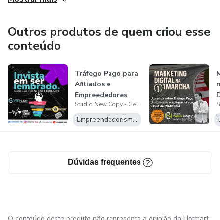
suporte VIP garantido.
Outros produtos de quem criou esse
conteúdo
Tráfego Pago para
M
Afiliados e
n
Empreededores
D
Studio New Copy - Gestão de marketing e tráfego pago Automotivo
P
Empreendedorismo Digital
Dúvidas frequentes
O conteúdo deste produto não representa a opinião da Hotmart.