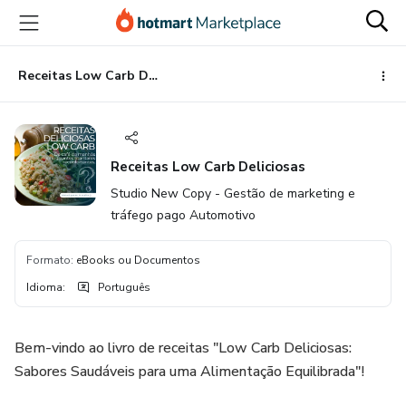
Ir
Ir
Ir
para
para
para
o
o
o
conteúdo
pagamento
rodapé
Receitas Low Carb Deliciosas
principal
Receitas Low Carb Deliciosas
Studio New Copy - Gestão de marketing e
tráfego pago Automotivo
Formato
:
eBooks ou Documentos
Idioma
:
Português
Bem-vindo ao livro de receitas "Low Carb Deliciosas:
Sabores Saudáveis para uma Alimentação Equilibrada"!