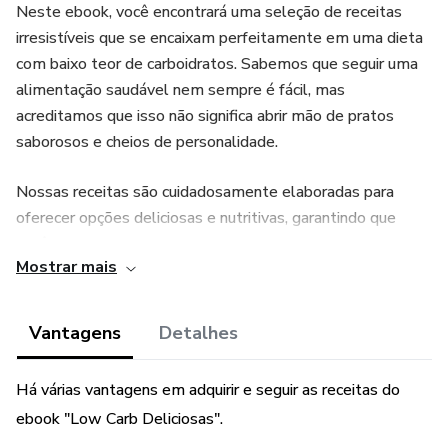
Neste ebook, você encontrará uma seleção de receitas
irresistíveis que se encaixam perfeitamente em uma dieta
com baixo teor de carboidratos. Sabemos que seguir uma
alimentação saudável nem sempre é fácil, mas
acreditamos que isso não significa abrir mão de pratos
saborosos e cheios de personalidade.
Nossas receitas são cuidadosamente elaboradas para
oferecer opções deliciosas e nutritivas, garantindo que
você possa aproveitar uma variedade de pratos sem
Mostrar mais
comprometer seus objetivos de saúde e bem-estar. Cada
receita é rica em sabor e textura, com ingredientes frescos
e escolhidos com cuidado.
Vantagens
Detalhes
De café da manhãs energizantes a jantares reconfortantes,
Há várias vantagens em adquirir e seguir as receitas do
passando por lanches e sobremesas, este ebook oferece
ebook "Low Carb Deliciosas".
uma gama diversificada de opções que vão satisfazer seu