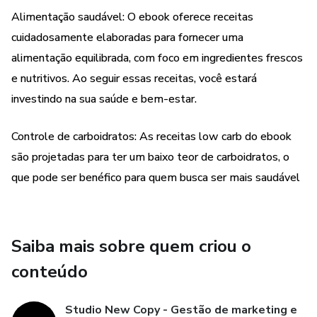
paladar enquanto mantêm os níveis de carboidratos sob
Alimentação saudável: O ebook oferece receitas
controle.
cuidadosamente elaboradas para fornecer uma
Então, prepare-se para se deliciar com pratos como
alimentação equilibrada, com foco em ingredientes frescos
omeletes recheados com vegetais frescos e queijos
e nutritivos. Ao seguir essas receitas, você estará
derretidos, saladas coloridas e crocantes, pratos de carne
investindo na sua saúde e bem-estar.
suculentos e cheios de sabor, e sobremesas irresistíveis
que não vão sabotar sua dieta.
Controle de carboidratos: As receitas low carb do ebook
são projetadas para ter um baixo teor de carboidratos, o
Lembre-se de que uma alimentação saudável não precisa
que pode ser benéfico para quem busca ser mais saudável
ser monótona ou sem graça. Com "Low Carb Deliciosas",
você terá em mãos um verdadeiro tesouro de sabores e
opções para aproveitar ao máximo sua jornada rumo a um
estilo de vida mais equilibrado e saudável.
Saiba mais sobre quem criou o
conteúdo
Aproveite as receitas, experimente combinações de
ingredientes e permita-se saborear cada prato com alegria
e satisfação. Sua saúde e seu paladar agradecerão!
Studio New Copy - Gestão de marketing e