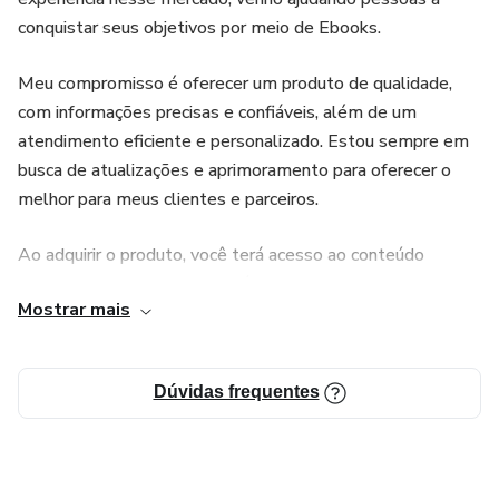
conquistar seus objetivos por meio de Ebooks.
Meu compromisso é oferecer um produto de qualidade,
com informações precisas e confiáveis, além de um
atendimento eficiente e personalizado. Estou sempre em
busca de atualizações e aprimoramento para oferecer o
melhor para meus clientes e parceiros.
Ao adquirir o produto, você terá acesso ao conteúdo
comprado. Se tiver alguma dúvida ou precisar de ajuda,
Mostrar mais
estou sempre à disposição para atendê-lo da melhor
forma possível.
Dúvidas frequentes