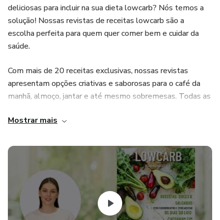
deliciosas para incluir na sua dieta lowcarb? Nós temos a
solução! Nossas revistas de receitas lowcarb são a
escolha perfeita para quem quer comer bem e cuidar da
saúde.
Com mais de 20 receitas exclusivas, nossas revistas
apresentam opções criativas e saborosas para o café da
manhã, almoço, jantar e até mesmo sobremesas. Todas as
receitas são cuidadosamente selecionadas para garantir
Mostrar mais
que sejam nutritivas e de baixo teor de carboidratos.
Além disso, nossas revistas incluem dicas e truques para
ajudá-lo a manter sua dieta lowcarb, como substituições
saudáveis para seus alimentos favoritos e informações
nutricionais para cada receita.
Não perca mais tempo procurando receitas lowcarb na