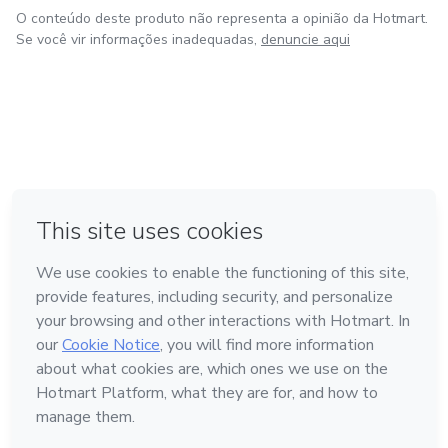
O conteúdo deste produto não representa a opinião da Hotmart.
Se você vir informações inadequadas,
denuncie aqui
em Bogotá
em Amsterdam
em Madrid
na Cidade do México
Feito com
❤
em Belo Horizonte
Conheça a Hotmart
Idioma
Português