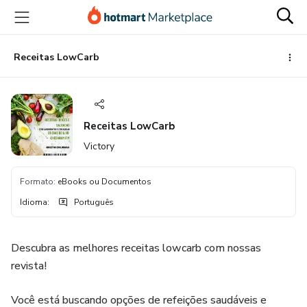
Ir
Ir
Ir
para
para
para
o
o
o
conteúdo
pagamento
rodapé
Receitas LowCarb
principal
Receitas LowCarb
Victory
Formato
:
eBooks ou Documentos
Idioma
:
Português
Descubra as melhores receitas lowcarb com nossas
revista!
Você está buscando opções de refeições saudáveis e