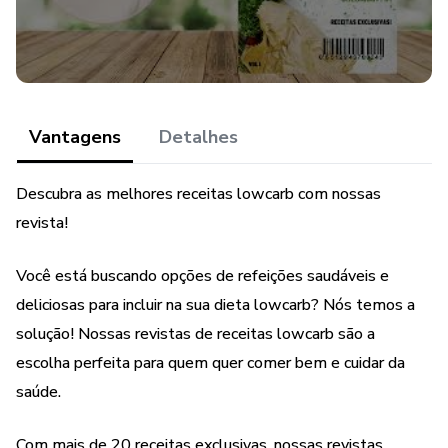
internet! Adquira agora nossas revistas e comece a
preparar refeições deliciosas e saudáveis em sua casa.
Peça já e receba em sua casa com comodidade e
segurança!
Não deixe de aproveitar essa oportunidade incrível de
Vantagens
Detalhes
cuidar da sua saúde e ao mesmo tempo experimentar
pratos deliciosos e diferenciados. Compre agora nossas
Descubra as melhores receitas lowcarb com nossas
revistas de receitas lowcarb e transforme sua alimentação
revista!
em um prazer diário!
Você está buscando opções de refeições saudáveis e
deliciosas para incluir na sua dieta lowcarb? Nós temos a
solução! Nossas revistas de receitas lowcarb são a
escolha perfeita para quem quer comer bem e cuidar da
saúde.
Com mais de 20 receitas exclusivas, nossas revistas