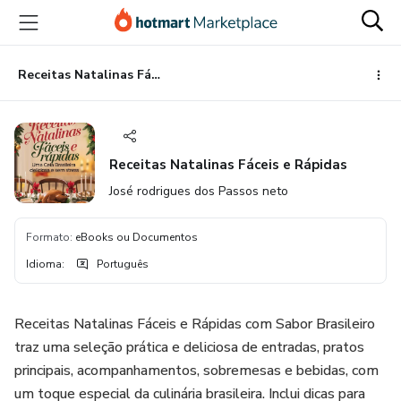
Ir
Ir
Ir
para
para
para
o
o
o
conteúdo
pagamento
rodapé
Receitas Natalinas Fáceis e Rápidas
principal
Receitas Natalinas Fáceis e Rápidas
José rodrigues dos Passos neto
Formato
:
eBooks ou Documentos
Idioma
:
Português
Receitas Natalinas Fáceis e Rápidas com Sabor Brasileiro
traz uma seleção prática e deliciosa de entradas, pratos
principais, acompanhamentos, sobremesas e bebidas, com
um toque especial da culinária brasileira. Inclui dicas para