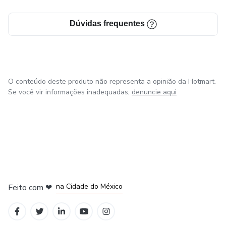
Dúvidas frequentes
O conteúdo deste produto não representa a opinião da Hotmart.
Se você vir informações inadequadas,
denuncie aqui
em Bogotá
em Amsterdam
em Madrid
na Cidade do México
Feito com
❤
em Belo Horizonte