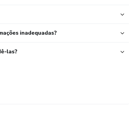
rmações inadequadas?
ê-las?