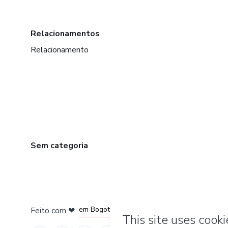
Relacionamentos
Relacionamento
Sem categoria
em Amsterdam
em Madrid
em Bogotá
Feito com
❤
em Belo Horizonte
na Cidade do México