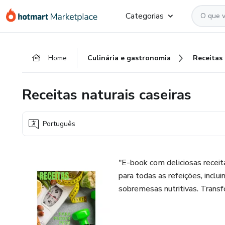
Ir
Ir
Ir
Categorias
para
para
para
o
o
o
conteúdo
pagamento
rodapé
Home
Culinária e gastronomia
Receitas
principal
Receitas naturais caseiras
Português
"E-book com deliciosas receit
para todas as refeições, inclu
sobremesas nutritivas. Trans