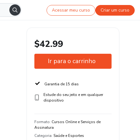
Acessar meu curso
Criar um curso
$42.99
Ir para o carrinho
Garantia de 15 dias
Estude do seu jeito e em qualquer
dispositivo
Formato
:
Cursos Online e Serviços de
Assinatura
Categoria
:
Saúde e Esportes