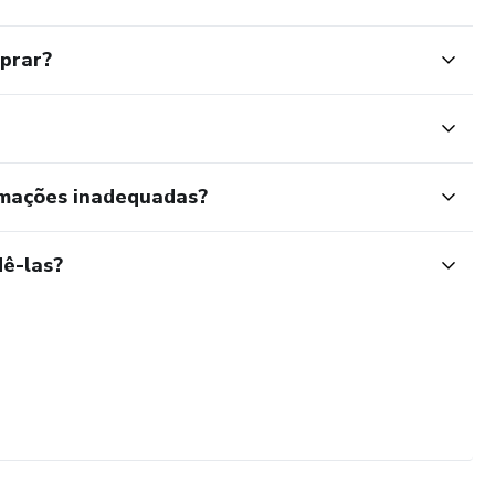
mprar?
rmações inadequadas?
ê-las?