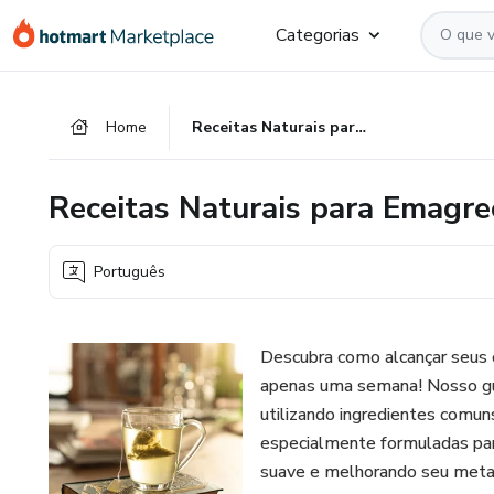
Ir
Ir
Ir
Categorias
para
para
para
o
o
o
conteúdo
pagamento
rodapé
Home
Receitas Naturais para Emagrecimento em 7 Dias
principal
Receitas Naturais para Emagr
Português
Descubra como alcançar seus 
apenas uma semana! Nosso gui
utilizando ingredientes comun
especialmente formuladas par
suave e melhorando seu metab