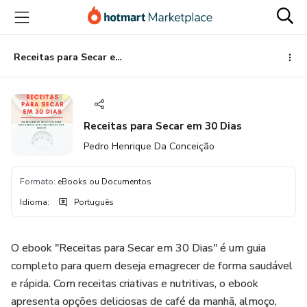
Ir
Ir
Ir
para
para
para
o
o
o
conteúdo
pagamento
rodapé
Receitas para Secar em 30 Dias
principal
Receitas para Secar em 30 Dias
Pedro Henrique Da Conceição
Formato
:
eBooks ou Documentos
Idioma
:
Português
O ebook "Receitas para Secar em 30 Dias" é um guia
completo para quem deseja emagrecer de forma saudável
e rápida. Com receitas criativas e nutritivas, o ebook
apresenta opções deliciosas de café da manhã, almoço,