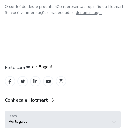
O conteúdo deste produto não representa a opinião da Hotmart.
Se você vir informações inadequadas,
denuncie aqui
em Amsterdam
em Madrid
em Bogotá
Feito com
❤
em Belo Horizonte
na Cidade do México
Conheça a Hotmart
Idioma
Português