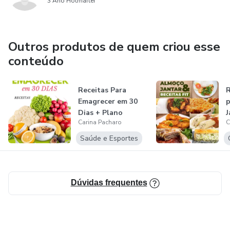
3 Ano Hotmarter
Outros produtos de quem criou esse
conteúdo
Receitas Para
R
Emagrecer em 30
p
Dias + Plano
J
Carina Pacharo
C
Alimentar 💚
Saúde e Esportes
Dúvidas frequentes