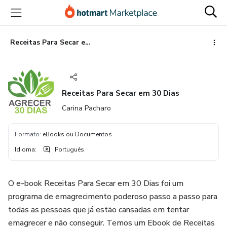
Ir
Ir
Ir
para
para
para
o
o
o
conteúdo
pagamento
rodapé
Receitas Para Secar em 30 Dias
principal
Receitas Para Secar em 30 Dias
Carina Pacharo
Formato
:
eBooks ou Documentos
Idioma
:
Português
O e-book Receitas Para Secar em 30 Dias foi um
programa de emagrecimento poderoso passo a passo para
todas as pessoas que já estão cansadas em tentar
emagrecer e não conseguir. Temos um Ebook de Receitas