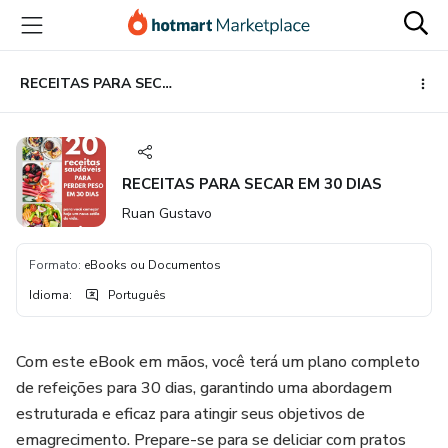
Ir
Ir
Ir
para
para
para
o
o
o
conteúdo
pagamento
rodapé
RECEITAS PARA SECAR EM 30 DIAS
principal
RECEITAS PARA SECAR EM 30 DIAS
Ruan Gustavo
Formato
:
eBooks ou Documentos
Idioma
:
Português
Com este eBook em mãos, você terá um plano completo
de refeições para 30 dias, garantindo uma abordagem
estruturada e eficaz para atingir seus objetivos de
emagrecimento. Prepare-se para se deliciar com pratos