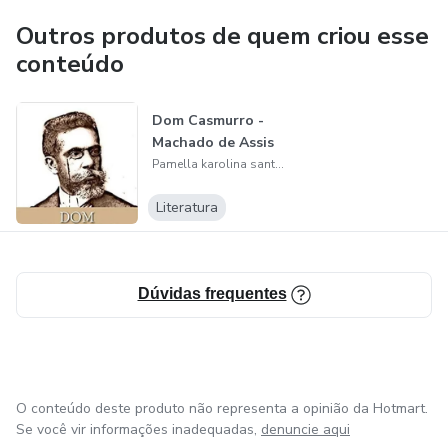
Outros produtos de quem criou esse
Estou sempre à disposição para oferecer suporte, tirar
conteúdo
dúvidas e acompanhar sua jornada rumo a uma vida mais
equilibrada e próspera!
Dom Casmurro -
Machado de Assis
Pamella karolina santana da silva consoli
Literatura
Dúvidas frequentes
O conteúdo deste produto não representa a opinião da Hotmart.
Se você vir informações inadequadas,
denuncie aqui