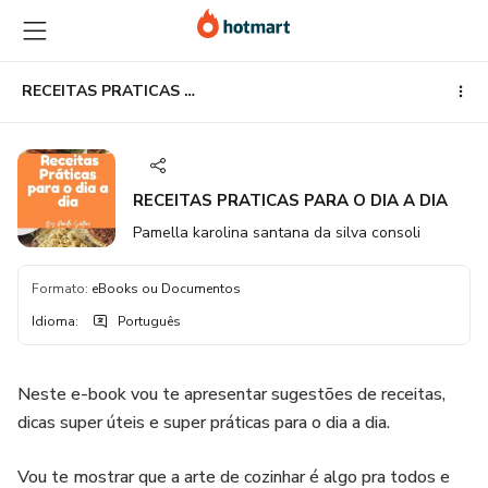
Ir
Ir
Ir
para
para
para
o
o
o
conteúdo
pagamento
rodapé
RECEITAS PRATICAS PARA O DIA A DIA
principal
RECEITAS PRATICAS PARA O DIA A DIA
Pamella karolina santana da silva consoli
Formato
:
eBooks ou Documentos
Idioma
:
Português
Neste e-book vou te apresentar sugestões de receitas,
dicas super úteis e super práticas para o dia a dia.
Vou te mostrar que a arte de cozinhar é algo pra todos e