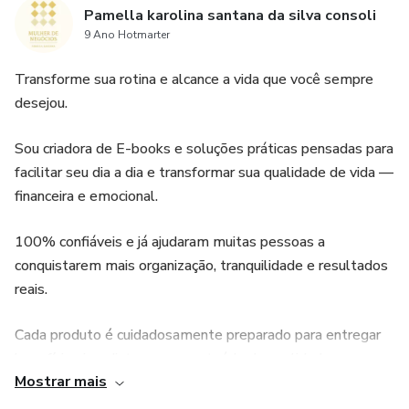
Pamella karolina santana da silva consoli
9 Ano Hotmarter
Transforme sua rotina e alcance a vida que você sempre
desejou.
Sou criadora de E-books e soluções práticas pensadas para
facilitar seu dia a dia e transformar sua qualidade de vida —
financeira e emocional.
100% confiáveis e já ajudaram muitas pessoas a
conquistarem mais organização, tranquilidade e resultados
reais.
Cada produto é cuidadosamente preparado para entregar
benefícios imediatos, com conteúdo de qualidade, e
Mostrar mais
aprovado por quem já viu sua vida mudar com essas
ferramentas.