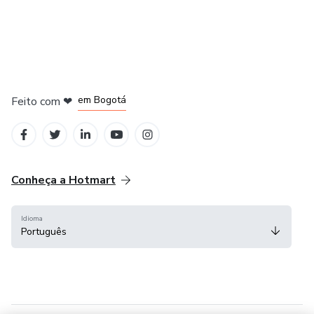
em Amsterdam
em Madrid
em Bogotá
Feito com
❤
em Belo Horizonte
na Cidade do México
Conheça a Hotmart
Idioma
Português