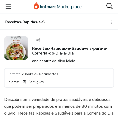
Ir
Ir
Ir
para
para
para
o
o
o
conteúdo
pagamento
rodapé
Receitas-Rapidas-e-Saudaveis-para-a-Correria-do-Dia-a-Dia
principal
Receitas-Rapidas-e-Saudaveis-para-a-
Correria-do-Dia-a-Dia
ana beatriz da silva loiola
Formato
:
eBooks ou Documentos
Idioma
:
Português
Descubra uma variedade de pratos saudáveis e deliciosos
que podem ser preparados em menos de 30 minutos com
o livro "Receitas Rápidas e Saudáveis ​​para a Correria do Dia