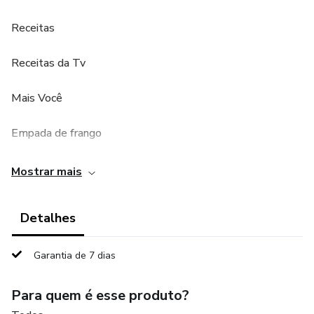
Receitas
Receitas da Tv
Mais Você
Empada de frango
Empada de frango
Mostrar mais
Empadinha de Frango com Requeijão da Ireni
Detalhes
30 unidades
Garantia de 7 dias
Mais Você
Para quem é esse produto?
Mais Você