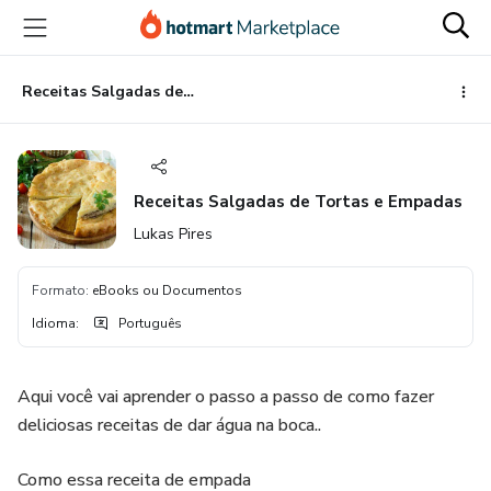
Ir
Ir
Ir
para
para
para
o
o
o
conteúdo
pagamento
rodapé
Receitas Salgadas de Tortas e Empadas
principal
Receitas Salgadas de Tortas e Empadas
Lukas Pires
Formato
:
eBooks ou Documentos
Idioma
:
Português
Aqui você vai aprender o passo a passo de como fazer
deliciosas receitas de dar água na boca..
Como essa receita de empada