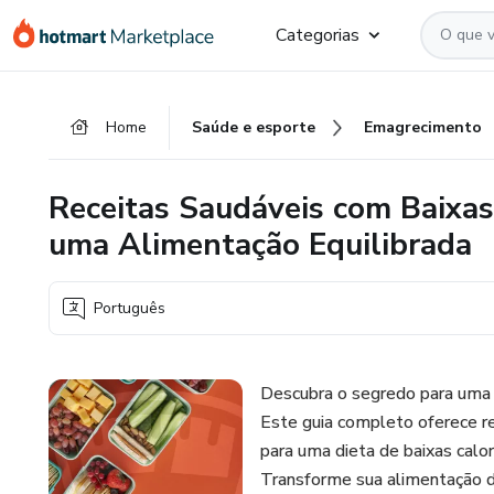
Ir
Ir
Ir
Categorias
para
para
para
o
o
o
conteúdo
pagamento
rodapé
Home
Saúde e esporte
Emagrecimento
principal
Receitas Saudáveis com Baixas
uma Alimentação Equilibrada
Português
Descubra o segredo para uma 
Este guia completo oferece re
para uma dieta de baixas calori
Transforme sua alimentação d