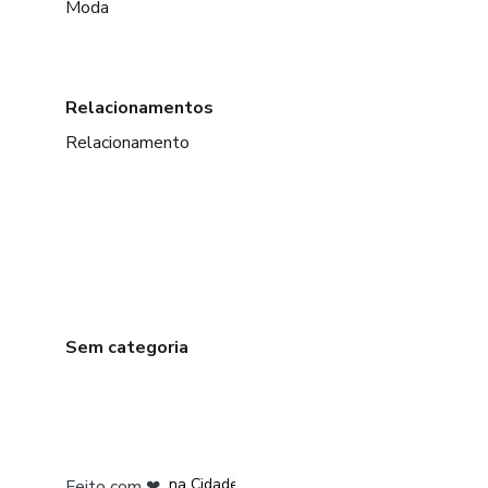
Moda
Relacionamentos
Relacionamento
Sem categoria
em Bogotá
em Amsterdam
em Madrid
na Cidade do México
Feito com
❤