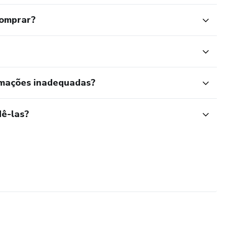
comprar?
rmações inadequadas?
ê-las?