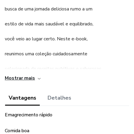
busca de uma jornada deliciosa rumo a um
estilo de vida mais saudável e equilibrado,
você veio ao lugar certo. Neste e-book,
reunimos uma coleção cuidadosamente
selecionada de receitas nutritivas e saborosas,
Mostrar mais
projetadas para ajudá-lo(a) a alcançar seus
Vantagens
Detalhes
objetivos de perda de peso de forma
sustentável.
Emagrecimento rápido
Sabemos que emagrecer pode parecer uma tarefa
Comida boa