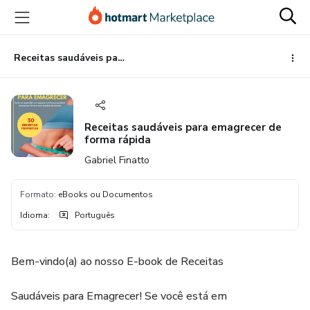
Ir
Ir
Ir
para
para
para
o
o
o
conteúdo
pagamento
rodapé
Receitas saudáveis para emagrecer de forma rápida
principal
Receitas saudáveis para emagrecer de
forma rápida
Gabriel Finatto
Formato
:
eBooks ou Documentos
Idioma
:
Português
Bem-vindo(a) ao nosso E-book de Receitas
Saudáveis para Emagrecer! Se você está em