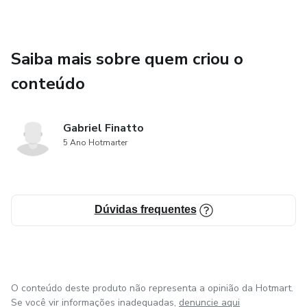
desafiadora, mas acreditamos que a chave para o sucesso
está em adotar uma abordagem que valorize o prazer da
comida, ao mesmo tempo em que nutre o seu corpo.
Saiba mais sobre quem criou o
Nossas receitas foram elaboradas não apenas para ajudá-
lo(a) a perder peso, mas também para proporcionar uma
conteúdo
experiência gastronômica gratificante.
Gabriel Finatto
5 Ano Hotmarter
Dúvidas frequentes
O conteúdo deste produto não representa a opinião da Hotmart.
Se você vir informações inadequadas,
denuncie aqui