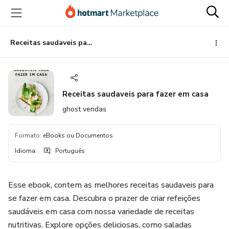
Ir
Ir
Ir
para
para
para
o
o
o
conteúdo
pagamento
rodapé
Receitas saudaveis para fazer em casa
principal
Receitas saudaveis para fazer em casa
ghost vendas
Formato
:
eBooks ou Documentos
Idioma
:
Português
Esse ebook, contem as melhores receitas saudaveis para
se fazer em casa. Descubra o prazer de criar refeições
saudáveis em casa com nossa variedade de receitas
nutritivas. Explore opções deliciosas, como saladas