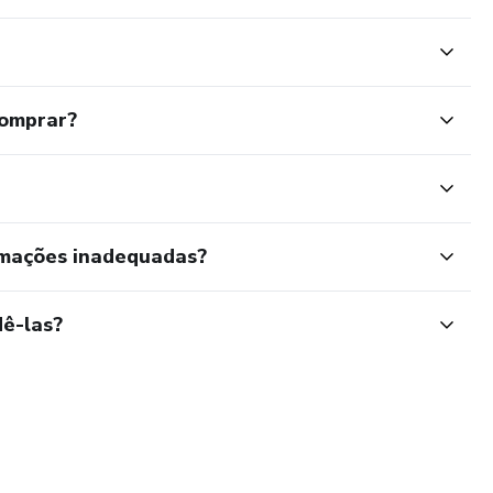
comprar?
rmações inadequadas?
ê-las?