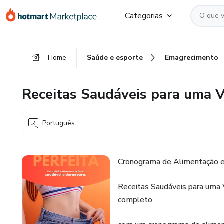
Ir
Ir
Ir
Categorias
para
para
para
o
o
o
conteúdo
pagamento
rodapé
Home
Saúde e esporte
Emagrecimento
principal
Receitas Saudáveis para uma V
Português
Cronograma de Alimentação e
Receitas Saudáveis para uma V
completo