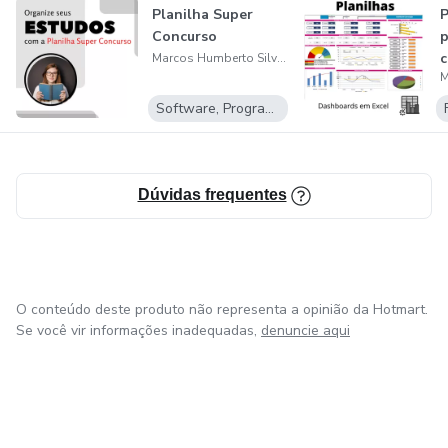
Planilha Super
P
Concurso
p
c
Marcos Humberto Silva Lima
E
Software, Programas para baixar
Dúvidas frequentes
O conteúdo deste produto não representa a opinião da Hotmart.
Se você vir informações inadequadas,
denuncie aqui