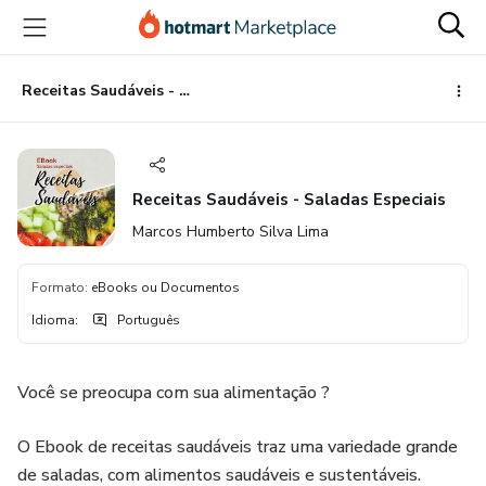
Ir
Ir
Ir
para
para
para
o
o
o
conteúdo
pagamento
rodapé
Receitas Saudáveis - Saladas Especiais
principal
Receitas Saudáveis - Saladas Especiais
Marcos Humberto Silva Lima
Formato
:
eBooks ou Documentos
Idioma
:
Português
Você se preocupa com sua alimentação ?
O Ebook de receitas saudáveis traz uma variedade grande
de saladas, com alimentos saudáveis e sustentáveis.