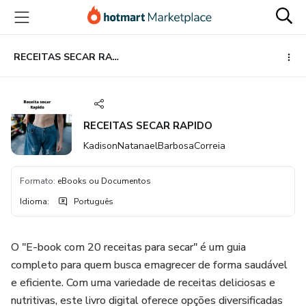
Ir
Ir
Ir
para
para
para
o
o
o
conteúdo
pagamento
rodapé
RECEITAS SECAR RAPIDO
principal
RECEITAS SECAR RAPIDO
KadisonNatanaelBarbosaCorreia
Formato
:
eBooks ou Documentos
Idioma
:
Português
O "E-book com 20 receitas para secar" é um guia
completo para quem busca emagrecer de forma saudável
e eficiente. Com uma variedade de receitas deliciosas e
nutritivas, este livro digital oferece opções diversificadas