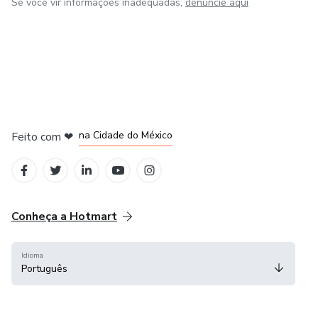
Se você vir informações inadequadas,
denuncie aqui
em Bogotá
em Amsterdam
em Madrid
na Cidade do México
Feito com
❤
em Belo Horizonte
Conheça a Hotmart
Idioma
Português