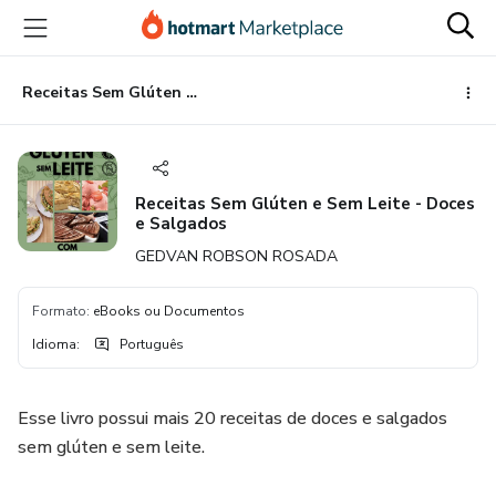
Ir
Ir
Ir
para
para
para
o
o
o
conteúdo
pagamento
rodapé
Receitas Sem Glúten e Sem Leite - Doces e Salgados
principal
Receitas Sem Glúten e Sem Leite - Doces
e Salgados
GEDVAN ROBSON ROSADA
Formato
:
eBooks ou Documentos
Idioma
:
Português
Esse livro possui mais 20 receitas de doces e salgados
sem glúten e sem leite.