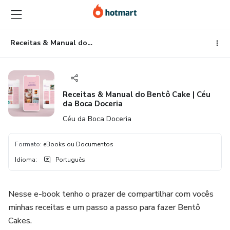
Ir
Ir
Ir
para
para
para
o
o
o
conteúdo
pagamento
rodapé
Receitas & Manual do Bentô Cake | Céu da Boca Doceria
principal
Receitas & Manual do Bentô Cake | Céu
da Boca Doceria
Céu da Boca Doceria
Formato
:
eBooks ou Documentos
Idioma
:
Português
Nesse e-book tenho o prazer de compartilhar com vocês
minhas receitas e um passo a passo para fazer Bentô
Cakes.