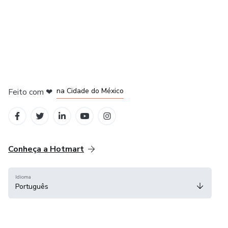
em Bogotá
em Amsterdam
em Madrid
na Cidade do México
Feito com
❤
em Belo Horizonte
Conheça a Hotmart
Idioma
Português