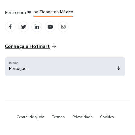
em Bogotá
em Amsterdam
em Madrid
na Cidade do México
Feito com
❤
em Belo Horizonte
Conheça a Hotmart
Idioma
Português
Central de ajuda
Termos
Privacidade
Cookies
Hotmart — 2011-2026 © Todos os direitos reservados.