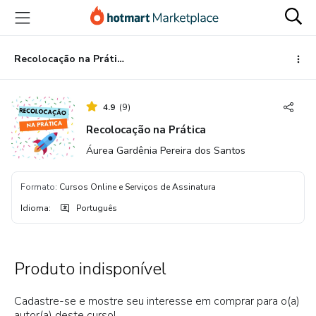
Ir
Ir
Ir
para
para
para
o
o
o
conteúdo
pagamento
rodapé
Recolocação na Prática
principal
4.9
(
9
)
Recolocação na Prática
Áurea Gardênia Pereira dos Santos
Formato
:
Cursos Online e Serviços de Assinatura
Idioma
:
Português
Produto indisponível
Cadastre-se e mostre seu interesse em comprar para o(a)
autor(a) deste curso!