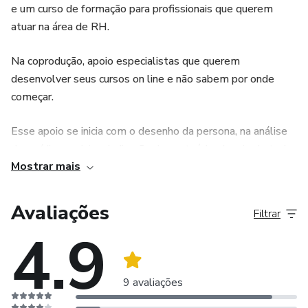
e um curso de formação para profissionais que querem
atuar na área de RH.
Na coprodução, apoio especialistas que querem
desenvolver seus cursos on line e não sabem por onde
começar.
Esse apoio se inicia com o desenho da persona, na análise
das mídias sociais e indicação de conteúdo, desejo de todo
Mostrar mais
o curso, desde os módulos e aulas e definição de todos os
recursos instrucionais necessários, bem como o
gerenciamento de todas as etapas do lançamento.
Avaliações
Filtrar
4.9
9 avaliações