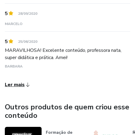
5
28/09/2020
MARCELO
5
25/06/2020
MARAVILHOSA! Excelente conteúdo, professora nata,
super didática e prática. Amei!
BARBARA
Ler mais
Outros produtos de quem criou esse
conteúdo
Formação de
R