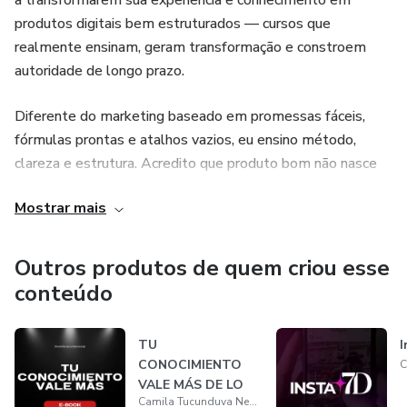
a transformarem sua experiência e conhecimento em
produtos digitais bem estruturados — cursos que
realmente ensinam, geram transformação e constroem
autoridade de longo prazo.
Diferente do marketing baseado em promessas fáceis,
fórmulas prontas e atalhos vazios, eu ensino método,
clareza e estrutura. Acredito que produto bom não nasce
da pressa, mas da didática, da responsabilidade e de uma
Mostrar mais
boa arquitetura de aprendizado.
Ao longo dos últimos anos, já ajudei milhares de alunos a
Outros produtos de quem criou esse
criarem cursos, mentorias e produtos digitais com
conteúdo
consistência, propósito e resultado — sempre com foco
em ensinar bem, vender com verdade e construir negócios
TU
I
digitais sustentáveis.
CONOCIMIENTO
VALE MÁS DE LO
Aqui você vai encontrar cursos, mentorias e treinamentos
Camila Tucunduva Negócios Digitais
QUE CREES