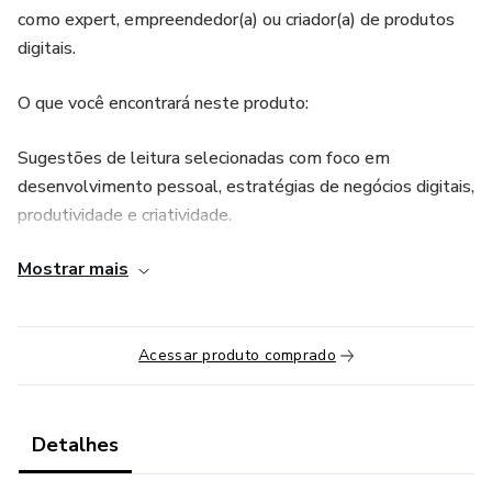
como expert, empreendedor(a) ou criador(a) de produtos
digitais.
O que você encontrará neste produto:
Sugestões de leitura selecionadas com foco em
desenvolvimento pessoal, estratégias de negócios digitais,
produtividade e criatividade.
Mostrar mais
Indicações práticas que podem ser aplicadas diretamente
no seu dia a dia profissional e pessoal.
Um recurso contínuo para enriquecer sua jornada de
Acessar produto comprado
aprendizado e impulsionar seus resultados.
Este produto foi pensado para agregar valor à sua
Detalhes
trajetória no digital, ajudando você a se destacar e a