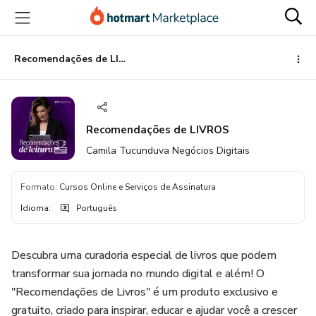
Ir
Ir
Ir
para
para
para
o
o
o
conteúdo
pagamento
rodapé
Recomendações de LIVROS
principal
Recomendações de LIVROS
Camila Tucunduva Negócios Digitais
Formato
:
Cursos Online e Serviços de Assinatura
Idioma
:
Português
Descubra uma curadoria especial de livros que podem
transformar sua jornada no mundo digital e além! O
"Recomendações de Livros" é um produto exclusivo e
gratuito, criado para inspirar, educar e ajudar você a crescer