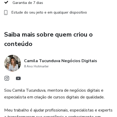
alcançar o próximo nível, enquanto descobre novos
Garantia de 7 dias
caminhos para expandir seu potencial.
Estude do seu jeito e em qualquer dispositivo
Por que se inscrever?
Saiba mais sobre quem criou o
Fortaleça sua base de conhecimento com materiais de
qualidade.
conteúdo
Tenha acesso a uma ferramenta prática para continuar se
desenvolvendo como um expert.
Camila Tucunduva Negócios Digitais
8 Ano Hotmarter
Explore conteúdos que complementam sua jornada e
prepare-se para novas oportunidades dentro da nossa
esteira de produtos.
Sou Camila Tucunduva, mentora de negócios digitais e
especialista em criação de cursos digitais de qualidade.
Comece agora e transforme suas leituras em poderosas
ferramentas de crescimento!
Meu trabalho é ajudar profissionais, especialistas e experts