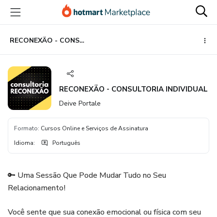
Ir
Ir
Ir
para
para
para
o
o
o
conteúdo
pagamento
rodapé
RECONEXÃO - CONSULTORIA INDIVIDUAL
principal
RECONEXÃO - CONSULTORIA INDIVIDUAL
Deive Portale
Formato
:
Cursos Online e Serviços de Assinatura
Idioma
:
Português
🔑 Uma Sessão Que Pode Mudar Tudo no Seu
Relacionamento!
Você sente que sua conexão emocional ou física com seu