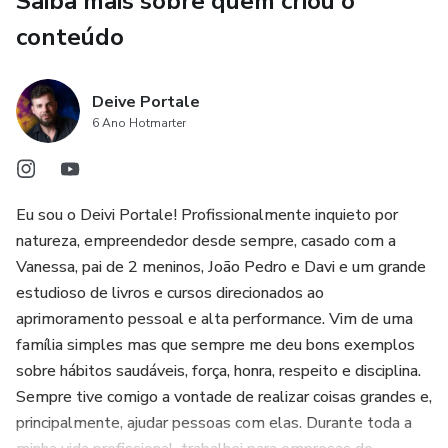
Saiba mais sobre quem criou o
Um espaço seguro e confidencial para compartilhar suas
dificuldades.
conteúdo
Orientações baseadas em neurociência, experiências reais e
Deive Portale
anos de prática.
6 Ano Hotmarter
Um plano de ação claro para reverter conflitos, recuperar a
intimidade e construir um relacionamento próspero.
Eu sou o Deivi Portale! Profissionalmente inquieto por
Dicas práticas para implementar mudanças imediatas em
natureza, empreendedor desde sempre, casado com a
sua vida a dois.
Vanessa, pai de 2 meninos, João Pedro e Davi e um grande
estudioso de livros e cursos direcionados ao
💬 Por Que Funciona?
aprimoramento pessoal e alta performance. Vim de uma
família simples mas que sempre me deu bons exemplos
Deive e Vanessa têm ajudado centenas de casais a
sobre hábitos saudáveis, força, honra, respeito e disciplina.
reencontrarem o caminho do amor e da intimidade.
Sempre tive comigo a vontade de realizar coisas grandes e,
Combinando empatia, técnica e experiência, eles te guiam
principalmente, ajudar pessoas com elas. Durante toda a
para a reconexão que você tanto deseja — sem