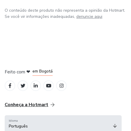
O conteúdo deste produto não representa a opinião da Hotmart.
Dê o primeiro passo para transformar seu relacionamento.
Se você vir informações inadequadas,
denuncie aqui
💖 Reconectar-se nunca foi tão acessível e poderoso!
em Amsterdam
em Madrid
em Bogotá
Feito com
❤
em Belo Horizonte
na Cidade do México
Conheça a Hotmart
Idioma
Português