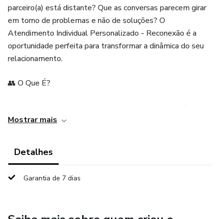
parceiro(a) está distante? Que as conversas parecem girar
em torno de problemas e não de soluções? O
Atendimento Individual Personalizado - Reconexão é a
oportunidade perfeita para transformar a dinâmica do seu
relacionamento.
👥 O Que É?
Uma sessão online de 1 hora com os especialistas Deive
Mostrar mais
Portale ou Vanessa Portale, projetada exclusivamente
para você. Durante esse encontro, vamos trabalhar
diretamente nos desafios específicos que você enfrenta,
Detalhes
oferecendo estratégias práticas, insights profundos e
ferramentas personalizadas para fortalecer sua relação.
Garantia de 7 dias
🌟 O Que Você Vai Receber: