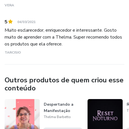
VERA
5
04/03/2021
Muito esclarecedor, enriquecedor e interessante. Gosto
muito de aprender com a Thelma. Super recomendo todos
os produtos que ela oferece.
TARCISIO
Outros produtos de quem criou esse
conteúdo
Despertando a
R
Manifestação
T
Thelma Barbetto