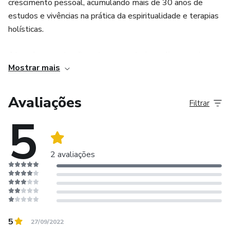
crescimento pessoal, acumulando mais de 30 anos de
estudos e vivências na prática da espiritualidade e terapias
holísticas.
Atuando com atendimentos e mentorias online, consigo
Mostrar mais
quebrar as barreiras geográficas para alcançar e cuidar das
pessoas.
Avaliações
Filtrar
Não quero ser apenas sua terapeuta; quero ser sua
5
mentora, uma guia e uma fonte constante de inspiração.
2 avaliações
5
27/09/2022