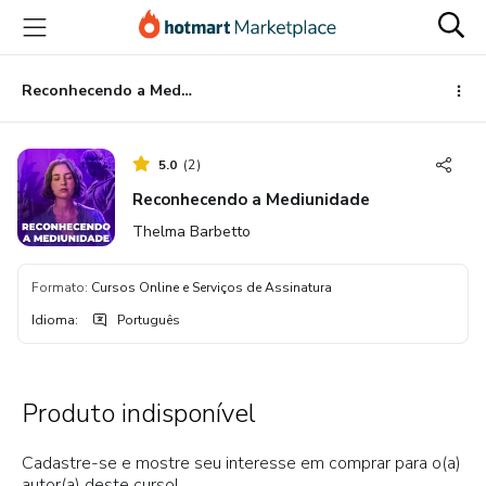
Ir
Ir
Ir
para
para
para
o
o
o
conteúdo
pagamento
rodapé
Reconhecendo a Mediunidade
principal
5.0
(
2
)
Reconhecendo a Mediunidade
Thelma Barbetto
Formato
:
Cursos Online e Serviços de Assinatura
Idioma
:
Português
Produto indisponível
Cadastre-se e mostre seu interesse em comprar para o(a)
autor(a) deste curso!