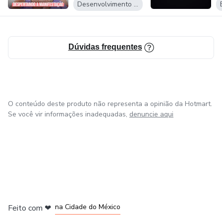
Desenvolvimento Pessoal
Dúvidas frequentes
O conteúdo deste produto não representa a opinião da Hotmart.
Se você vir informações inadequadas,
denuncie aqui
em Bogotá
em Amsterdam
em Madrid
na Cidade do México
Feito com
❤
em Belo Horizonte