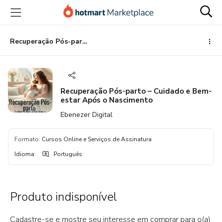
Ir
Ir
Ir
para
para
para
o
o
o
conteúdo
pagamento
rodapé
Recuperação Pós-parto – Cuidado e Bem-estar Após o Nascimento
principal
Recuperação Pós-parto – Cuidado e Bem-
estar Após o Nascimento
Ebenezer Digital
Formato
:
Cursos Online e Serviços de Assinatura
Idioma
:
Português
Produto indisponível
Cadastre-se e mostre seu interesse em comprar para o(a)