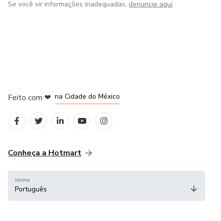
Se você vir informações inadequadas,
denuncie aqui
em Bogotá
em Amsterdam
em Madrid
na Cidade do México
Feito com
❤
em Belo Horizonte
Conheça a Hotmart
Idioma
Português