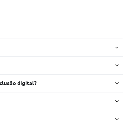
prindo minha missão.
clusão digital?