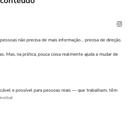
 conteúdo
pessoas não precisa de mais informação… precisa de direção.
s. Mas, na prática, pouca coisa realmente ajuda a mudar de
icável e possível para pessoas reais — que trabalham, têm
voluir.
ultados reais através de conhecimento prático.