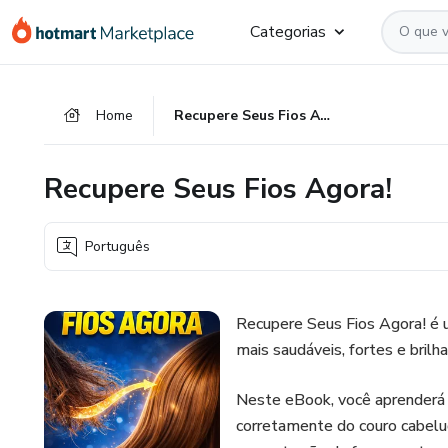
Ir
Ir
Ir
Categorias
para
para
para
o
o
o
conteúdo
pagamento
rodapé
Home
Recupere Seus Fios Agora!
principal
Recupere Seus Fios Agora!
Português
Recupere Seus Fios Agora! é 
mais saudáveis, fortes e bril
Neste eBook, você aprenderá a
corretamente do couro cabeludo