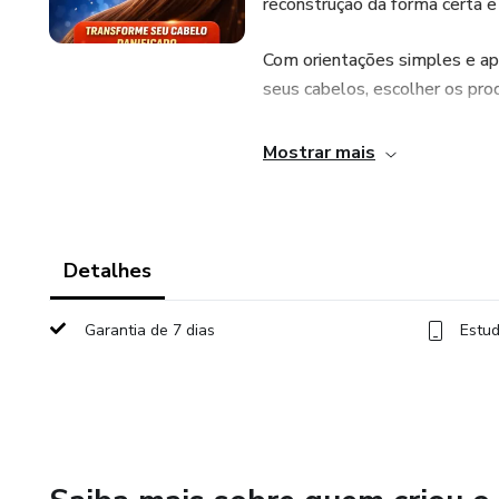
reconstrução da forma certa e 
Com orientações simples e apl
seus cabelos, escolher os pro
Menos confusão, mais resulta
Mostrar mais
Detalhes
Garantia de 7 dias
Estud