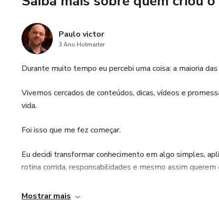
Saiba mais sobre quem criou o
Paulo victor
3 Ano Hotmarter
Durante muito tempo eu percebi uma coisa: a maioria das 
Vivemos cercados de conteúdos, dicas, vídeos e promessa
vida.
Foi isso que me fez começar.
Eu decidi transformar conhecimento em algo simples, apl
rotina corrida, responsabilidades e mesmo assim querem e
🎯 Minha missão
Mostrar mais
Minha missão é ajudar pessoas comuns a conquistarem res