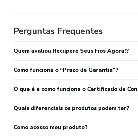
E se eu puder fazer parte da sua evolução, já estarei cum
Seja bem-vindo(a) 🤝🚀
Perguntas Frequentes
Quem avaliou Recupere Seus Fios Agora!?
Como funciona o “Prazo de Garantia”?
O que é e como funciona o Certificado de Con
Quais diferenciais os produtos podem ter?
Como acesso meu produto?