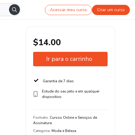
Acessar meu curso
Criar um curso
$14.00
Ir para o carrinho
Garantia de 7 dias
Estude do seu jeito e em qualquer
dispositivo
Formato
:
Cursos Online e Serviços de
Assinatura
Categoria
:
Moda e Beleza