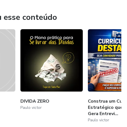
u esse conteúdo
la ganha confiança.
acilitar o caminho para quem quer crescer — seja na vida
DIVIDA ZERO
Construa um Currí
Estratégico que 
Paulo victor
Gera Entrevi...
passo.
Paulo victor