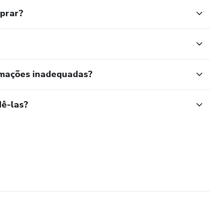
mprar?
rmações inadequadas?
ê-las?