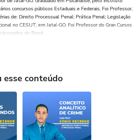
or de Jataí-GO. Graduado em Psicanálise, pelo Instituto
vários concursos públicos Estaduais e Federais. Foi Professor,
érias de: Direito Processual Penal; Prática Penal; Legislação
cional no CESUT, em Jataí-GO. Foi Professor do Gran Cursos
dvogados do Brasil...
u esse conteúdo