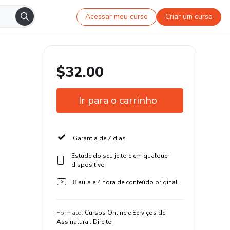
Acessar meu curso
Criar um curso
$32.00
Ir para o carrinho
Garantia de 7 dias
Estude do seu jeito e em qualquer
dispositivo
8 aula e 4 hora de conteúdo original
Formato
:
Cursos Online e Serviços de
Assinatura . Direito