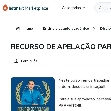
Ir
Ir
Ir
Categorias
para
para
para
o
o
o
conteúdo
pagamento
rodapé
Home
Ensino e estudo acadêmico
Direit
principal
RECURSO DE APELAÇÃO PARA
Português
Neste curso iremos trabalhar
ordem, desde a unificação!!
Para a sua aprovação, necessá
PERFEITO!!!