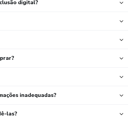
clusão digital?
mprar?
rmações inadequadas?
ê-las?