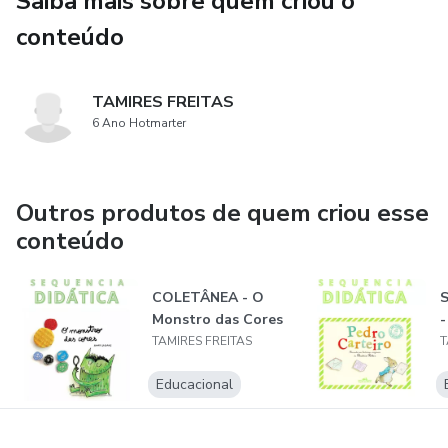
Saiba mais sobre quem criou o
conteúdo
TAMIRES FREITAS
6 Ano Hotmarter
Outros produtos de quem criou esse
conteúdo
COLETÂNEA - O
S
Monstro das Cores
-
TAMIRES FREITAS
T
Educacional