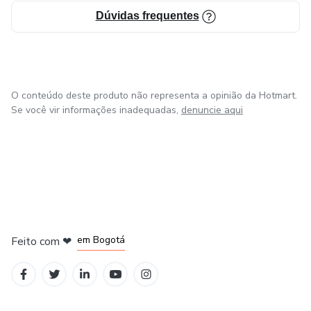
Dúvidas frequentes
O conteúdo deste produto não representa a opinião da Hotmart.
Se você vir informações inadequadas,
denuncie aqui
em Amsterdam
em Madrid
em Bogotá
Feito com
❤
em Belo Horizonte
na Cidade do México