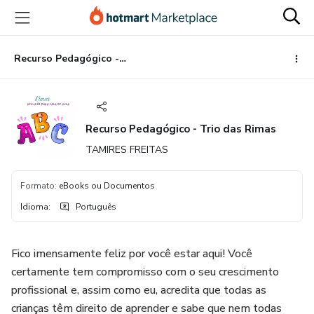
Ir
Ir
Ir
para
para
para
o
o
o
conteúdo
pagamento
rodapé
Recurso Pedagógico - Trio das Rimas
principal
Recurso Pedagógico - Trio das Rimas
TAMIRES FREITAS
Formato
:
eBooks ou Documentos
Idioma
:
Português
Fico imensamente feliz por você estar aqui! Você
certamente tem compromisso com o seu crescimento
profissional e, assim como eu, acredita que todas as
crianças têm direito de aprender e sabe que nem todas