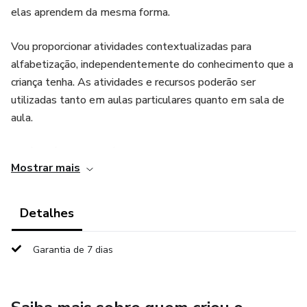
elas aprendem da mesma forma.
Vou proporcionar atividades contextualizadas para
alfabetização, independentemente do conhecimento que a
criança tenha. As atividades e recursos poderão ser
utilizadas tanto em aulas particulares quanto em sala de
aula.
Você terá acesso a várias atividades para avançar com seus
Mostrar mais
alunos, sem esquecer da leitura e oralidades. De maneira
eficiente, que faça com que cada criança aprenda com
alegria a ler e escrever.
Detalhes
Ofereço recursos lúdicos, que dinamizam as aulas,
Garantia de 7 dias
possibilitando a aprendizagem através do brincar. Sendo
sempre um momento incrível de aprendizagem!