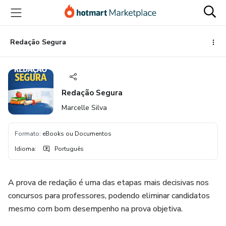
Ir
Ir
Ir
para
para
para
o
o
o
conteúdo
pagamento
rodapé
Redação Segura
principal
Redação Segura
Marcelle Silva
Formato
:
eBooks ou Documentos
Idioma
:
Português
A prova de redação é uma das etapas mais decisivas nos
concursos para professores, podendo eliminar candidatos
mesmo com bom desempenho na prova objetiva.