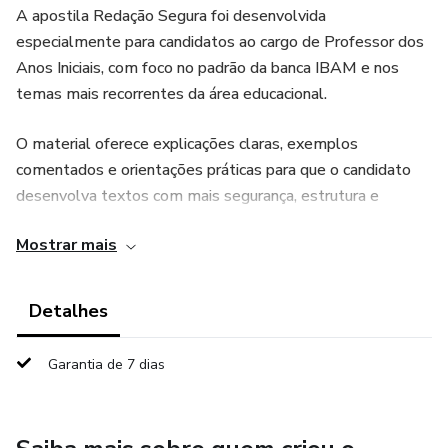
A apostila Redação Segura foi desenvolvida
especialmente para candidatos ao cargo de Professor dos
Anos Iniciais, com foco no padrão da banca IBAM e nos
temas mais recorrentes da área educacional.
O material oferece explicações claras, exemplos
comentados e orientações práticas para que o candidato
desenvolva textos com mais segurança, estrutura e
correção gramatical.
Mostrar mais
Trata-se de um material ideal para quem deseja estudar
de forma objetiva e direcionada, mesmo com pouco tempo
Detalhes
disponível.
Garantia de 7 dias
O que você vai encontrar na apostila:
- Explicação completa da estrutura do texto dissertativo-