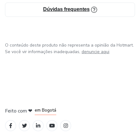
-Checklist final para o dia da prova
Dúvidas frequentes
-Propostas de temas para treino voltadas para
professores dos anos iniciais
O conteúdo deste produto não representa a opinião da Hotmart.
Se você vir informações inadequadas,
denuncie aqui
em Amsterdam
em Madrid
em Bogotá
Feito com
❤
em Belo Horizonte
na Cidade do México