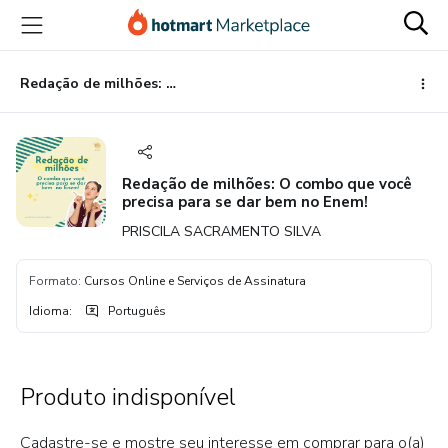
Ir
Ir
Ir
para
para
para
o
o
o
conteúdo
pagamento
rodapé
Redação de milhões: O combo que você precisa para se dar bem no Enem!
principal
Redação de milhões: O combo que você
precisa para se dar bem no Enem!
PRISCILA SACRAMENTO SILVA
Formato
:
Cursos Online e Serviços de Assinatura
Idioma
:
Português
Produto indisponível
Cadastre-se e mostre seu interesse em comprar para o(a)