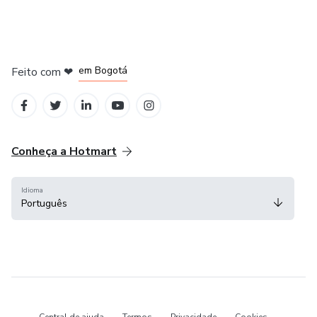
em Amsterdam
em Madrid
em Bogotá
Feito com
❤
em Belo Horizonte
na Cidade do México
Conheça a Hotmart
Idioma
Português