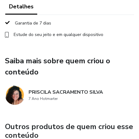
E vocês ainda contam com mais bônus: você tem mais
Detalhes
repertório do que imagina, o que fazer até o Enem em 6
passos, um checklist de autoavaliação, uma aula explicando
Garantia de 7 dias
como usar todo esse material e acompanhamento pelo
Estude do seu jeito e em qualquer dispositivo
telegram até o Enem.
Me diz se não é um combo de milhões!
Saiba mais sobre quem criou o
conteúdo
PRISCILA SACRAMENTO SILVA
7 Ano Hotmarter
Outros produtos de quem criou esse
conteúdo