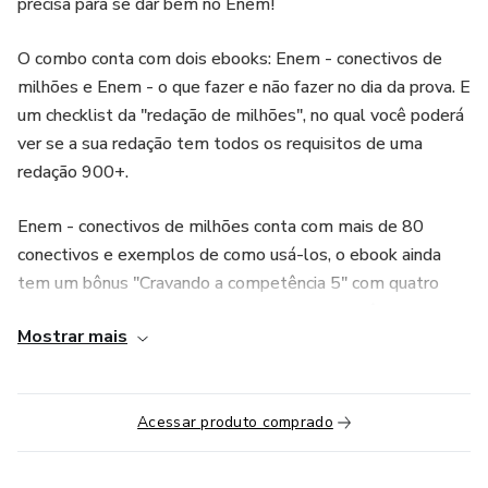
precisa para se dar bem no Enem!
O combo conta com dois ebooks: Enem - conectivos de
milhões e Enem - o que fazer e não fazer no dia da prova. E
um checklist da "redação de milhões", no qual você poderá
ver se a sua redação tem todos os requisitos de uma
redação 900+.
Enem - conectivos de milhões conta com mais de 80
conectivos e exemplos de como usá-los, o ebook ainda
tem um bônus "Cravando a competência 5" com quatro
modelos de propostas de intervenção pra você cravar essa
Mostrar mais
competência!
Enem - o que fazer e não fazer no dia da prova conta com
mais de 30 dicas do que fazer e não fazer, separadas por
Acessar produto comprado
competência!