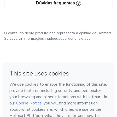
Dúvidas frequentes
O conteúdo deste produto não representa a opinião da Hotmart.
Se você vir informações inadequadas,
denuncie aqui
em Bogotá
em Amsterdam
em Madrid
na Cidade do México
Feito com
❤
em Belo Horizonte