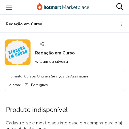
Ir
Ir
Ir
para
para
para
o
o
o
conteúdo
pagamento
rodapé
Redação em Curso
principal
Redação em Curso
william da silveira
Formato
:
Cursos Online e Serviços de Assinatura
Idioma
:
Português
Produto indisponível
Cadastre-se e mostre seu interesse em comprar para o(a)
autor(a) deste curso!