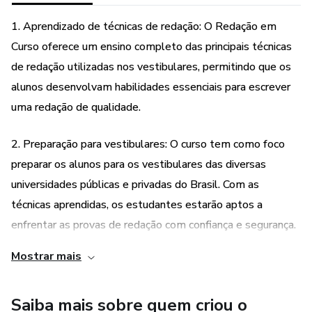
1. Aprendizado de técnicas de redação: O Redação em
Curso oferece um ensino completo das principais técnicas
de redação utilizadas nos vestibulares, permitindo que os
alunos desenvolvam habilidades essenciais para escrever
uma redação de qualidade.
2. Preparação para vestibulares: O curso tem como foco
preparar os alunos para os vestibulares das diversas
universidades públicas e privadas do Brasil. Com as
técnicas aprendidas, os estudantes estarão aptos a
enfrentar as provas de redação com confiança e segurança.
Mostrar mais
3. Desenvolvimento de habilidades linguísticas: Além de
ensinar técnicas de redação, o Redação em Curso também
Saiba mais sobre quem criou o
tem como objetivo desenvolver as habilidades linguísticas