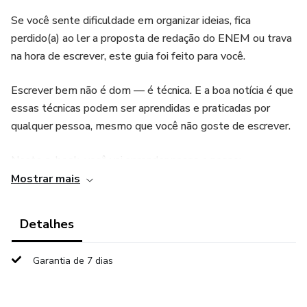
Se você sente dificuldade em organizar ideias, fica
perdido(a) ao ler a proposta de redação do ENEM ou trava
na hora de escrever, este guia foi feito para você.
Escrever bem não é dom — é técnica. E a boa notícia é que
essas técnicas podem ser aprendidas e praticadas por
qualquer pessoa, mesmo que você não goste de escrever.
Neste e-book, você vai aprender passo a passo:
Mostrar mais
• Como interpretar corretamente a proposta de redação;
Detalhes
• Como montar uma estrutura eficiente em pouco tempo;
Garantia de 7 dias
• Como desenvolver argumentos consistentes e originais;
• Como escrever uma introdução, desenvolvimento e