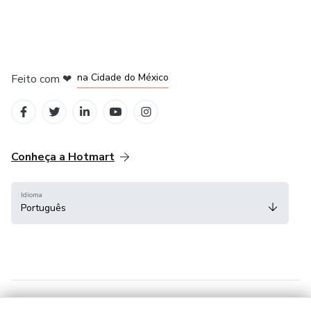
em Bogotá
em Amsterdam
em Madrid
na Cidade do México
Feito com
❤
em Belo Horizonte
Conheça a Hotmart
Idioma
Português