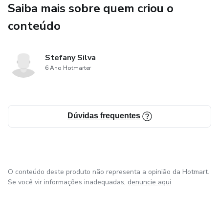
conclusão coerentes;
Saiba mais sobre quem criou o
conteúdo
• E como revisar sua redação com um checklist rápido que
pode garantir seus últimos décimos preciosos.
Stefany Silva
Não se trata de decorar modelos prontos, mas sim de
6 Ano Hotmarter
entender o que cada parte da redação precisa ter para
conquistar uma nota alta, com exemplos, explicações
claras e sugestões de frases adaptáveis ao seu estilo.
Dúvidas frequentes
O conteúdo deste produto não representa a opinião da Hotmart.
Se você vir informações inadequadas,
denuncie aqui