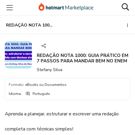
Ir
Ir
Ir
para
para
para
o
o
o
conteúdo
pagamento
rodapé
REDAÇÃO NOTA 1000: GUIA PRÁTICO EM 7 PASSOS PARA MANDAR BEM NO ENEM
principal
REDAÇÃO NOTA 1000: GUIA PRÁTICO EM
7 PASSOS PARA MANDAR BEM NO ENEM
Stefany Silva
Formato
:
eBooks ou Documentos
Idioma
:
Português
Aprenda a planejar, estruturar e escrever uma redação
completa com técnicas simples!