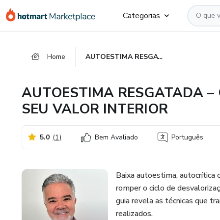
Ir
Ir
Ir
Categorias
para
para
para
o
o
o
conteúdo
pagamento
rodapé
Home
AUTOESTIMA RESGATADA – O CAMINHO PARA RECUPERAR SEU VALOR INTERIOR
principal
AUTOESTIMA RESGATADA –
SEU VALOR INTERIOR
5.0
(
1
)
Bem Avaliado
Português
Baixa autoestima, autocrítica
romper o ciclo de desvaloriza
guia revela as técnicas que t
realizados.