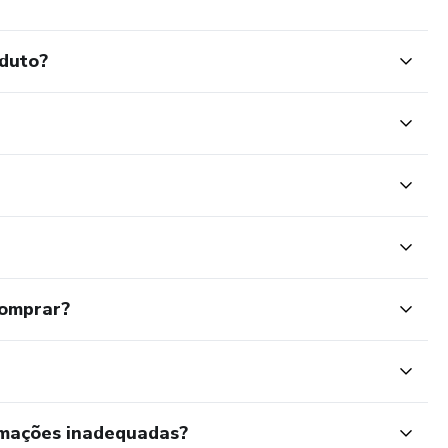
oduto?
comprar?
rmações inadequadas?