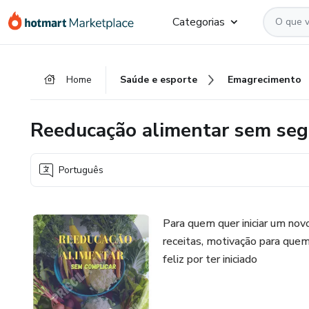
Ir
Ir
Ir
Categorias
para
para
para
o
o
o
conteúdo
pagamento
rodapé
Home
Saúde e esporte
Emagrecimento
principal
Reeducação alimentar sem seg
Português
Para quem quer iniciar um novo
receitas, motivação para quem 
feliz por ter iniciado