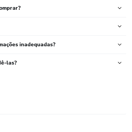
comprar?
rmações inadequadas?
ê-las?