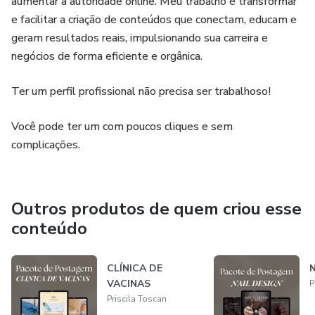
aumentar a autoridade online. Meu trabalho é transformar
e facilitar a criação de conteúdos que conectam, educam e
geram resultados reais, impulsionando sua carreira e
negócios de forma eficiente e orgânica.
Ter um perfil profissional não precisa ser trabalhoso!
Você pode ter um com poucos cliques e sem
complicações.
Outros produtos de quem criou esse
conteúdo
CLÍNICA DE
VACINAS
P
Priscila Toscan