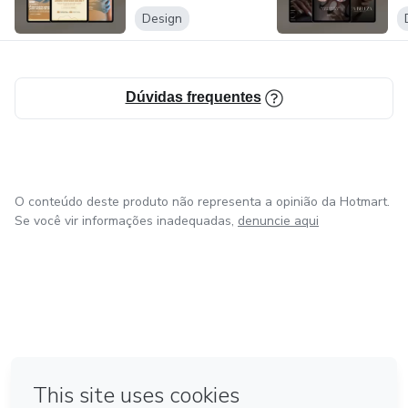
Design
Dúvidas frequentes
O conteúdo deste produto não representa a opinião da Hotmart.
Se você vir informações inadequadas,
denuncie aqui
em Amsterdam
em Madrid
em Bogotá
Feito com
❤