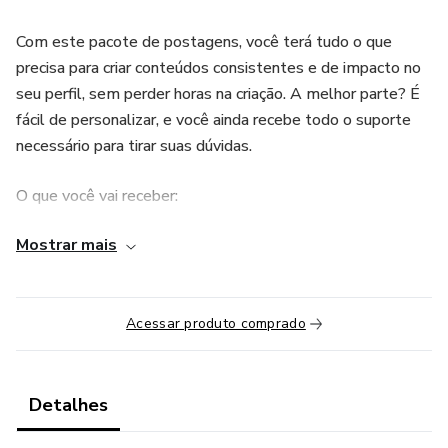
Com este pacote de postagens, você terá tudo o que
precisa para criar conteúdos consistentes e de impacto no
seu perfil, sem perder horas na criação. A melhor parte? É
fácil de personalizar, e você ainda recebe todo o suporte
necessário para tirar suas dúvidas.
O que você vai receber:
Mostrar mais
✅ 45 Reels Prontos e Estratégicos: Vídeos editáveis que
foram pensados para gerar engajamento e transmitir
profissionalismo. Perfeitos para quem busca construir
autoridade sem complicação.
Acessar produto comprado
✅ Legendas Prontas e Persuasivas: Textos que conectam,
educam e aproximam as famílias e pacientes do seu
Detalhes
trabalho de forma leve e autêntica.