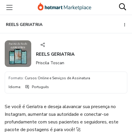
Ir
Ir
Ir
para
para
para
o
o
o
conteúdo
pagamento
rodapé
REELS GERIATRIA
principal
REELS GERIATRIA
Priscila Toscan
Formato
:
Cursos Online e Serviços de Assinatura
Idioma
:
Português
Se você é Geriatra e deseja alavancar sua presença no
Instagram, aumentar sua autoridade e conectar-se
profundamente com seus pacientes e seguidores, este
pacote de postagens é para você! 🚀