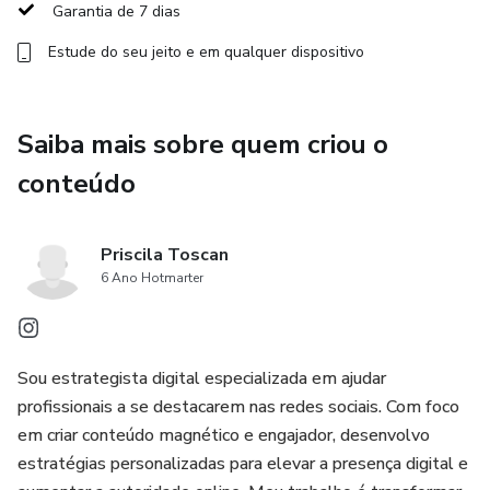
Garantia de 7 dias
✅ Tutoriais de Uso: Passo a passo simples para
Estude do seu jeito e em qualquer dispositivo
personalizar os reels e postagens no Canva, sem
complicação.
Saiba mais sobre quem criou o
✅ Acesso Vitalício e Imediato: Você adquire o pacote e
tem acesso contínuo ao conteúdo, podendo revisitar
conteúdo
sempre que precisar.
Priscila Toscan
6 Ano Hotmarter
Sou estrategista digital especializada em ajudar
profissionais a se destacarem nas redes sociais. Com foco
em criar conteúdo magnético e engajador, desenvolvo
estratégias personalizadas para elevar a presença digital e