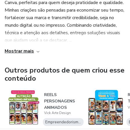
Canva, perfeitas para quem deseja praticidade e qualidade.
Minhas criações são pensadas para economizar seu tempo,
fortalecer sua marca e transmitir credibilidade, seja no
mundo digital ou no impresso. Combinando criatividade,
técnica e atenção aos detalhes, entrego soluções visuais
que ajudam você a se destacar, ...
Mostrar mais
Outros produtos de quem criou esse
conteúdo
REELS
PERSONAGENS
ANIMADOS
V
Vick Arte Design
NUTRIÇÃO
MATERNO-
Empreendedorismo Digital
INFANTIL