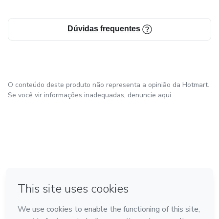
Dúvidas frequentes
O conteúdo deste produto não representa a opinião da Hotmart.
Se você vir informações inadequadas,
denuncie aqui
em Amsterdam
em Madrid
em Bogotá
Feito com
❤
em Belo Horizonte
na Cidade do México