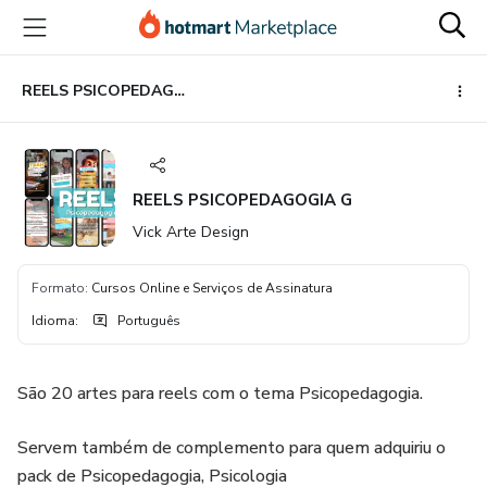
Ir
Ir
Ir
para
para
para
o
o
o
conteúdo
pagamento
rodapé
REELS PSICOPEDAGOGIA G
principal
REELS PSICOPEDAGOGIA G
Vick Arte Design
Formato
:
Cursos Online e Serviços de Assinatura
Idioma
:
Português
São 20 artes para reels com o tema Psicopedagogia.
Servem também de complemento para quem adquiriu o
pack de Psicopedagogia, Psicologia