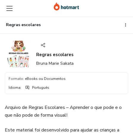
Ir
Ir
Ir
para
para
para
o
o
o
conteúdo
pagamento
rodapé
Regras escolares
principal
Regras escolares
Bruna Marie Sakata
Formato
:
eBooks ou Documentos
Idioma
:
Português
Arquivo de Regras Escolares – Aprender o que pode e o
que não pode de forma visual!
Este material foi desenvolvido para ajudar as crianças a