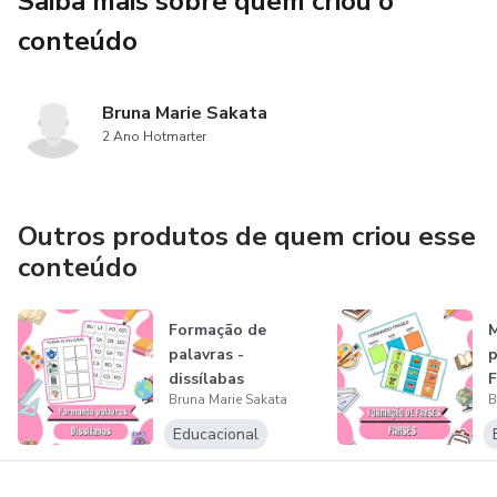
Saiba mais sobre quem criou o
conteúdo
Perfeito para educação infantil e anos iniciais, auxiliando
professores a construírem uma rotina mais organizada,
respeitosa e consciente.
Bruna Marie Sakata
2 Ano Hotmarter
Material 100% digital pronto para imprimir e utilizar com
sua turma!
Outros produtos de quem criou esse
conteúdo
Formação de
M
palavras -
p
dissílabas
F
Bruna Marie Sakata
B
Educacional