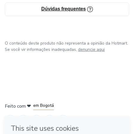
Dúvidas frequentes
O conteúdo deste produto não representa a opinião da Hotmart.
Se você vir informações inadequadas,
denuncie aqui
em Amsterdam
em Madrid
em Bogotá
Feito com
❤
em Belo Horizonte
na Cidade do México