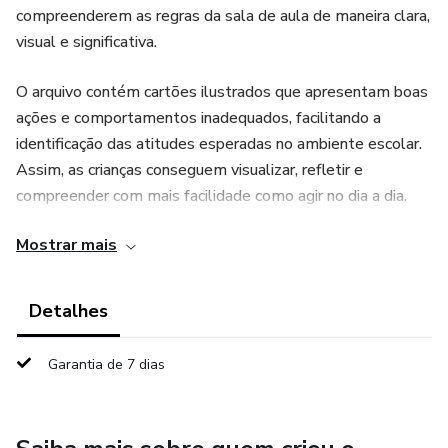
compreenderem as regras da sala de aula de maneira clara,
visual e significativa.
O arquivo contém cartões ilustrados que apresentam boas
ações e comportamentos inadequados, facilitando a
identificação das atitudes esperadas no ambiente escolar.
Assim, as crianças conseguem visualizar, refletir e
compreender com mais facilidade como agir no dia a dia.
Mostrar mais
Ideal para trabalhar:
Regras de convivência
Detalhes
Comportamento em sala de aula
Garantia de 7 dias
Desenvolvimento social
Compreensão de atitudes adequadas