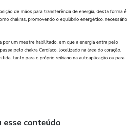
posição de mãos para transferência de energia, desta forma é
como chakras, promovendo o equilíbrio energético, necessário
a por um mestre habilitado, em que a energia entra pelo
 passa pelo chakra Cardíaco, localizado na área do coração.
itida, tanto para o próprio reikiano na autoaplicação ou para
ara você se tornar um curador.
u esse conteúdo