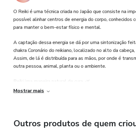
O Reiki é uma técnica criada no Japão que consiste na im
possível alinhar centros de energia do corpo, conhecidos 
para manter o bem-estar físico e mental.
A captação dessa energia se dá por uma sintonização feit
chakra Coronário do reikiano, localizado no alto da cabeça,
Assim, de lá é distribuída para as mãos, por onde é transm
outra pessoa, animal, planta ou o ambiente.
Reiki ima maneira natural de cura. 🌿
Mostrar mais
Tudo sobre o universo Reiki, incluindo cursos completos p
Outros produtos de quem crio