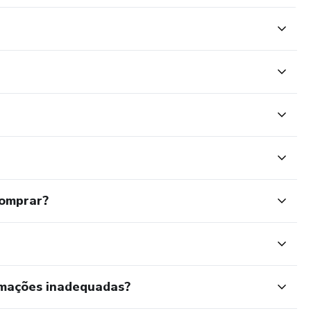
comprar?
rmações inadequadas?