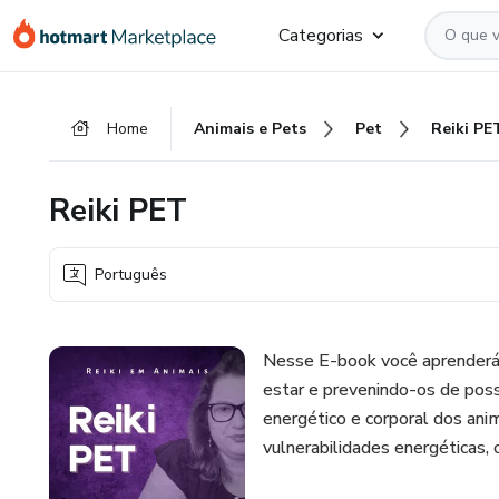
Ir
Ir
Ir
Categorias
para
para
para
o
o
o
conteúdo
pagamento
rodapé
Home
Animais e Pets
Pet
Reiki PE
principal
Reiki PET
Português
Nesse E-book você aprenderá 
estar e prevenindo-os de possí
energético e corporal dos anim
vulnerabilidades energéticas