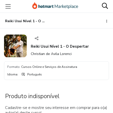
Ir
Ir
Ir
para
para
para
o
o
o
conteúdo
pagamento
rodapé
Reiki Usui Nível 1 - O Despertar
principal
Reiki Usui Nível 1 - O Despertar
Christian de Avila Lorenci
Formato
:
Cursos Online e Serviços de Assinatura
Idioma
:
Português
Produto indisponível
Cadastre-se e mostre seu interesse em comprar para o(a)
autor(a) deste curso!