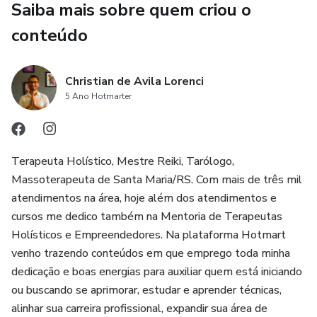
Saiba mais sobre quem criou o
Além de aprender todas as técnicas e a filosofia do Reiki,
conteúdo
eu estarei te ensinando como utilizar tudo isso para
conseguir curar suas emoções e melhorar sua vida na
Christian de Avila Lorenci
prática, ou seja, não é apenas um curso teórico.
5 Ano Hotmarter
Terapeuta Holístico, Mestre Reiki, Tarólogo,
Massoterapeuta de Santa Maria/RS. Com mais de três mil
atendimentos na área, hoje além dos atendimentos e
cursos me dedico também na Mentoria de Terapeutas
Holísticos e Empreendedores. Na plataforma Hotmart
venho trazendo conteúdos em que emprego toda minha
dedicação e boas energias para auxiliar quem está iniciando
ou buscando se aprimorar, estudar e aprender técnicas,
alinhar sua carreira profissional, expandir sua área de