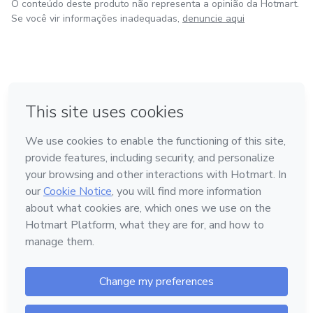
O conteúdo deste produto não representa a opinião da Hotmart.
Se você vir informações inadequadas,
denuncie aqui
em Bogotá
em Amsterdam
em Madrid
na Cidade do México
Feito com
❤
em Belo Horizonte
Conheça a Hotmart
Idioma
Português