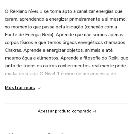
O Reikiano nível 1 se torna apto a canalizar energias que
curam, aprendendo a energizar primeiramente a si mesmo,
no momento que passa pela Iniciação (conexão com a
Fonte de Energia Reiki). Aprende que não somos apenas
corpos físicos e que temos órgãos energéticos chamados
Chakras. Aprende a energizar objetos, animais e até
mesmo água e alimentos. Aprende a filosofia do Reiki, que
junto de todos os outros conhecimentos, realmente pode
mudar uma vida. O Nível 1 é início de um processo de
autocura do novo Reikiano e transmutação de energias
Mostrar mais
negativas (ansiedade, estresse, raiva, medos, depressão,
etc).
Acessar produto comprado