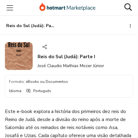
Ir
Ir
Ir
para
para
para
o
o
o
conteúdo
pagamento
rodapé
Reis do Sul (Judá): Parte I
principal
Reis do Sul (Judá): Parte I
José Claudio Mathias Mozer Júnior
Formato
:
eBooks ou Documentos
Idioma
:
Português
Este e-book explora a história dos primeiros dez reis do
Reino de Judá, desde a divisão do reino após a morte de
Salomão até os reinados de reis notáveis como Asa,
Josafá e Uzias. Cada capítulo oferece uma visão detalhada