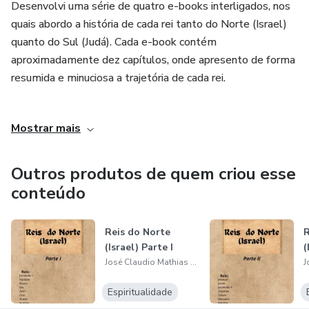
Desenvolvi uma série de quatro e-books interligados, nos
quais abordo a história de cada rei tanto do Norte (Israel)
quanto do Sul (Judá). Cada e-book contém
aproximadamente dez capítulos, onde apresento de forma
resumida e minuciosa a trajetória de cada rei.
Acredito que, ao disponibilizar essas informações de forma
Mostrar mais
completa, estou contribuindo para o crescimento e
aprimoramento dos pregadores, fornecendo-lhes um
material de qualidade para embasar seus sermões.
Outros produtos de quem criou esse
conteúdo
Minha missão é ajudar minha família, e essa é uma forma
de gerar uma renda extra através dos produtos digitais que
Reis do Norte
R
desenvolvo. Estou empenhado em oferecer um conteúdo
(Israel) Parte I
(
valioso e útil para aqueles que desejam aprofundar seu
José Claudio Mathias Mozer Júnior
conhecimento bíblico e melhorar sua prática de pregação.
Espiritualidade
Se você é um jovem pregador em busca de subsídios para