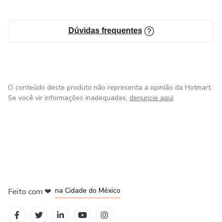
enriquecer suas mensagens, convido você a conhecer meus
e-books. Tenho certeza de que eles serão uma ferramenta
Dúvidas frequentes
poderosa em seu ministério.
O conteúdo deste produto não representa a opinião da Hotmart.
Se você vir informações inadequadas,
denuncie aqui
em Bogotá
em Amsterdam
em Madrid
na Cidade do México
Feito com
❤
em Belo Horizonte