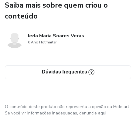
Saiba mais sobre quem criou o
Exercícios e insights para colocar em prática no seu dia a
conteúdo
dia.
🌟 Para quem é este eBook?
Ieda Maria Soares Veras
6 Ano Hotmarter
Para quem deseja amar e ser amado de verdade.
Para solteiros que querem se preparar para um
Dúvidas frequentes
relacionamento saudável.
Para casais que desejam fortalecer a conexão e redescobrir
a parceria.
O conteúdo deste produto não representa a opinião da Hotmart.
Para pessoas que buscam autoconhecimento e propósito
Se você vir informações inadequadas,
denuncie aqui
no amor.
O que você vai conquistar: