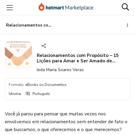
Ir
Ir
Ir
para
para
para
o
o
o
conteúdo
pagamento
rodapé
Relacionamentos com Propósito – 15 Lições para Amar e Ser Amado de Verdade
principal
Relacionamentos com Propósito – 15
Lições para Amar e Ser Amado de
Verdade
Ieda Maria Soares Veras
Formato
:
eBooks ou Documentos
Idioma
:
Português
Você já parou para pensar que muitas vezes nos
envolvemos em relacionamentos sem entender de fato o
que buscamos, o que oferecemos e o que merecemos?