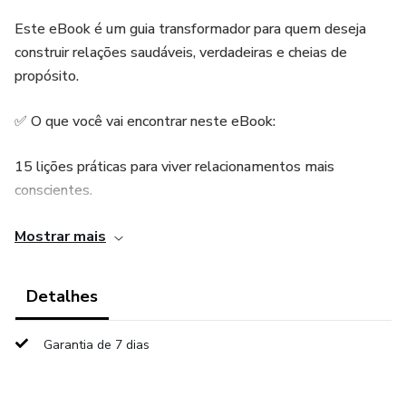
Este eBook é um guia transformador para quem deseja
construir relações saudáveis, verdadeiras e cheias de
propósito.
✅ O que você vai encontrar neste eBook:
15 lições práticas para viver relacionamentos mais
conscientes.
Reflexões sobre amor-próprio, comunicação e maturidade
Mostrar mais
emocional.
Detalhes
Dicas para identificar padrões tóxicos e substituí-los por
atitudes saudáveis.
Garantia de 7 dias
Orientações sobre como fortalecer vínculos com respeito e
autenticidade.