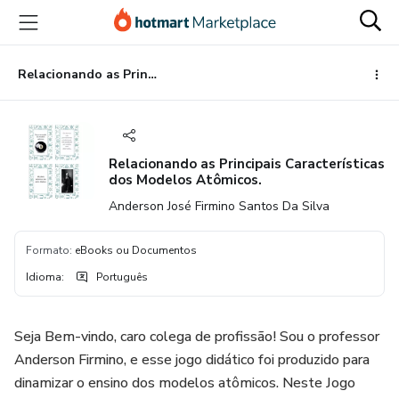
Ir
Ir
Ir
para
para
para
o
o
o
conteúdo
pagamento
rodapé
Relacionando as Principais Características dos Modelos Atômicos.
principal
Relacionando as Principais Características
dos Modelos Atômicos.
Anderson José Firmino Santos Da Silva
Formato
:
eBooks ou Documentos
Idioma
:
Português
Seja Bem-vindo, caro colega de profissão! Sou o professor
Anderson Firmino, e esse jogo didático foi produzido para
dinamizar o ensino dos modelos atômicos. Neste Jogo