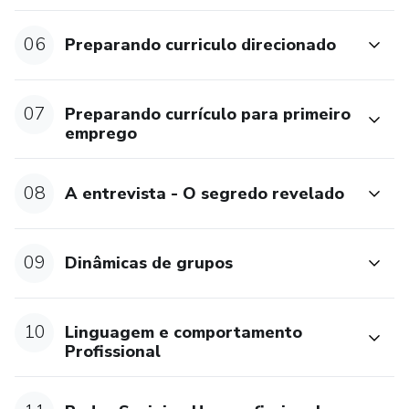
Gostou do conteúdo? Com certeza vai mudar sua vida, não
06
Preparando curriculo direcionado
perca mais tempo e comece hoje mesmo as suas
transformações.
07
Preparando currículo para primeiro
emprego
08
A entrevista - O segredo revelado
09
Dinâmicas de grupos
10
Linguagem e comportamento
Profissional