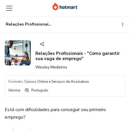
Ir
Ir
Ir
para
para
para
o
o
o
conteúdo
pagamento
rodapé
Relações Profissionais - "Como garantir sua vaga de emprego"
principal
Relações Profissionais - "Como garantir
sua vaga de emprego"
Wesley Medeiros
Formato
:
Cursos Online e Serviços de Assinatura
Idioma
:
Português
Está com dificuldades para conseguir seu primeiro
emprego?