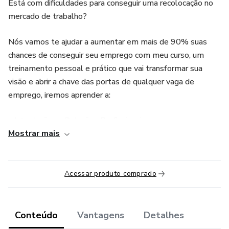
Está com dificuldades para conseguir uma recolocação no
mercado de trabalho?
Nós vamos te ajudar a aumentar em mais de 90% suas
chances de conseguir seu emprego com meu curso, um
treinamento pessoal e prático que vai transformar sua
visão e abrir a chave das portas de qualquer vaga de
emprego, iremos aprender a:
• Introdução as Relações Profissionais
Mostrar mais
• Objetivos nas Relações Profissionais
• Virada de chave mental
Acessar produto comprado
• Pesquisa de mercado - empregos
Conteúdo
Vantagens
Detalhes
• Linguagem e comportamentos