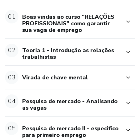
• Primeiro emprego
01
Boas vindas ao curso "RELAÇÕES
PROFISSIONAIS" como garantir
• Recolocação no mercado de Trabalho
sua vaga de emprego
• Redes sociais
02
Teoria 1 - Introdução as relações
trabalhistas
• Analise de currículos e geração do currículo pessoal
correto e direcionado
03
Virada de chave mental
• Garantindo sucesso em em entrevistas
• Garantindo sucesso em dinâmicas de grupo
04
Pesquisa de mercado - Analisando
as vagas
• Garantindo sucesso em exames psicotécnicos
05
Pesquisa de mercado II - especifico
• Progressão Profissional - Como ser um excelente
para primeiro emprego
profissional no dia a dia