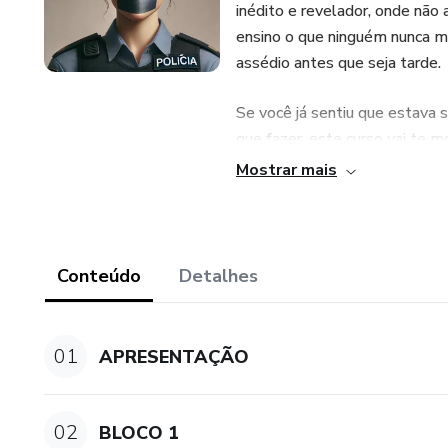
inédito e revelador, onde não
ensino o que ninguém nunca me
assédio antes que seja tarde.
Se você já sentiu que estava 
que fazer, este curso vai te m
como não ser a próxima vítima
Mostrar mais
Aqui, você vai descobrir:
- Os sinais do assédio e com
Conteúdo
Detalhes
- Os erros que cometi – e que 
01
APRESENTAÇÃO
- Como se proteger e agir sem
- Como documentar o assédio 
02
BLOCO 1