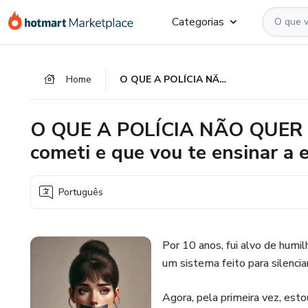
Ir
Ir
Ir
Categorias
para
para
para
o
o
o
conteúdo
pagamento
rodapé
Home
O QUE A POLÍCIA NÃO QUER QUE VOCÊ SAIBA: Os erros que cometi e que vou te ensinar a evitar
principal
O QUE A POLÍCIA NÃO QUER 
cometi e que vou te ensinar a e
Português
Por 10 anos, fui alvo de humil
um sistema feito para silenciar
Agora, pela primeira vez, est