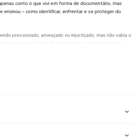
 apenas conto o que vivi em forma de documentário, mas
 ensinou – como identificar, enfrentar e se proteger do
sendo pressionado, ameaçado ou injustiçado, mas não sabia o
ostrar o que está por trás do assédio e, mais importante,
.
o reconhecê-los antes que se tornem um problema;
podem custar sua carreira;
 se tornar um alvo ainda maior;
(provas que funcionam juridicamente).