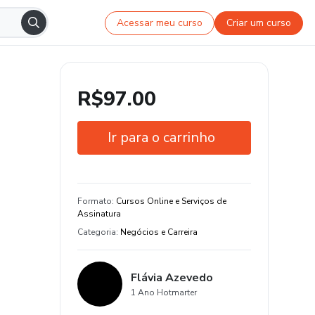
Acessar meu curso
Criar um curso
R$97.00
Ir para o carrinho
Garantia de 7 dias
Estude do seu jeito e em qualquer
Formato
:
Cursos Online e Serviços de
dispositivo
Assinatura
Categoria
:
Negócios e Carreira
5 aula e 1 hora de conteúdo original
Flávia Azevedo
1 Ano Hotmarter