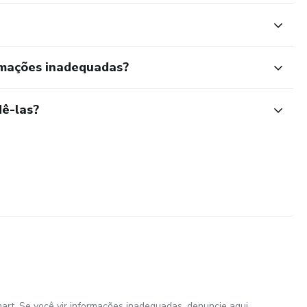
rmações inadequadas?
ê-las?
art. Se você vir informações inadequadas,
denuncie aqui