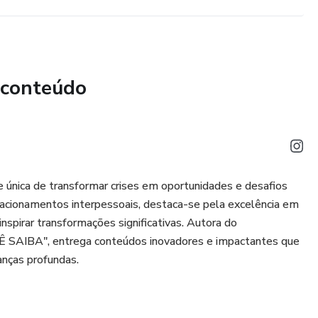
É um conteúdo que ninguém teve coragem de ensinar antes!
oteger contra o assédio, essa é a sua chance. O conhecimento
história agora pode mudar a sua!
 conteúdo
de única de transformar crises em oportunidades e desafios
elacionamentos interpessoais, destaca-se pela excelência em
nspirar transformações significativas. Autora do
AIBA", entrega conteúdos inovadores e impactantes que
nças profundas.