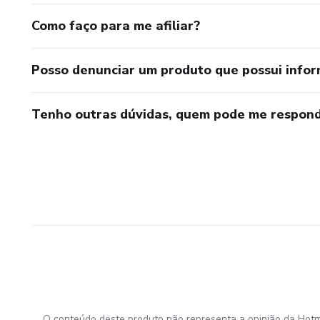
Como faço para me afiliar?
Posso denunciar um produto que possui info
Tenho outras dúvidas, quem pode me respond
O conteúdo deste produto não representa a opinião da Hotm