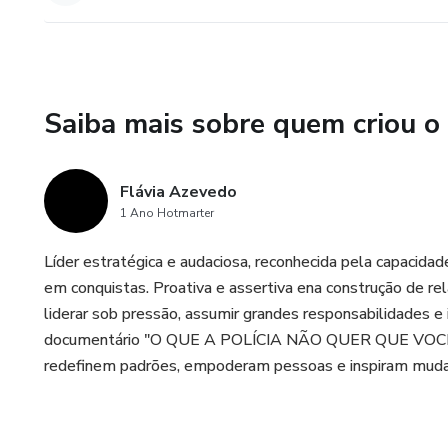
Este não é um curso comum. 
Se você quer aprender a se pr
que poderia ter mudado minha 
Saiba mais sobre quem criou o
Flávia Azevedo
1 Ano Hotmarter
Líder estratégica e audaciosa, reconhecida pela capacida
em conquistas. Proativa e assertiva ena construção de r
liderar sob pressão, assumir grandes responsabilidades e i
documentário "O QUE A POLÍCIA NÃO QUER QUE VOCÊ S
redefinem padrões, empoderam pessoas e inspiram muda