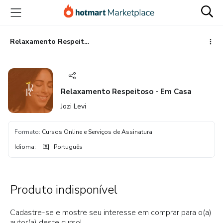
Ir
Ir
Ir
para
para
para
o
o
o
conteúdo
pagamento
rodapé
Relaxamento Respeitoso - Em Casa
principal
Relaxamento Respeitoso - Em Casa
Jozi Levi
Formato
:
Cursos Online e Serviços de Assinatura
Idioma
:
Português
Produto indisponível
Cadastre-se e mostre seu interesse em comprar para o(a)
autor(a) deste curso!