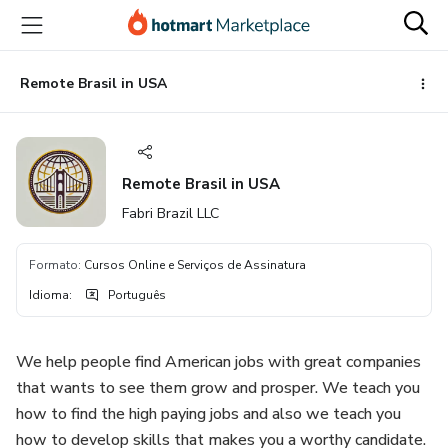
Ir
Ir
Ir
para
para
para
o
o
o
conteúdo
pagamento
rodapé
Remote Brasil in USA
principal
Remote Brasil in USA
Fabri Brazil LLC
Formato
:
Cursos Online e Serviços de Assinatura
Idioma
:
Português
We help people find American jobs with great companies
that wants to see them grow and prosper. We teach you
how to find the high paying jobs and also we teach you
how to develop skills that makes you a worthy candidate.