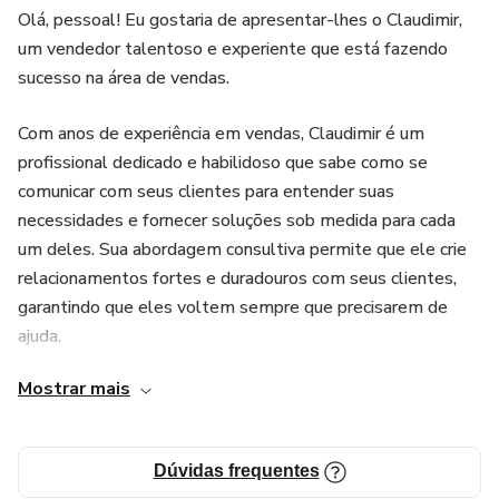
Olá, pessoal! Eu gostaria de apresentar-lhes o Claudimir,
um vendedor talentoso e experiente que está fazendo
sucesso na área de vendas.
Com anos de experiência em vendas, Claudimir é um
profissional dedicado e habilidoso que sabe como se
comunicar com seus clientes para entender suas
necessidades e fornecer soluções sob medida para cada
um deles. Sua abordagem consultiva permite que ele crie
relacionamentos fortes e duradouros com seus clientes,
garantindo que eles voltem sempre que precisarem de
ajuda.
Mostrar mais
Além de suas habilidades interpessoais, Claudimir também
possui um vasto conhecimento em produtos e serviços,
permitindo que ele ofereça soluções personalizadas para
Dúvidas frequentes
cada cliente. Sua paixão por ajudar os clientes a encontrar a