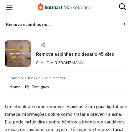
Ir
Ir
Ir
para
para
para
o
o
o
conteúdo
pagamento
rodapé
Remova espinhas no desafio 45 dias
principal
Remova espinhas no desafio 45 dias
CLAUDIMIR FRANZMANN
Formato
:
eBooks ou Documentos
Idioma
:
Português
Um ebook de como remover espinhas é um guia digital que
fornece informações sobre como tratar e prevenir a acne.
Ele pode incluir dicas sobre hábitos alimentares saudáveis,
rotinas de cuidados com a pele, técnicas de limpeza facial