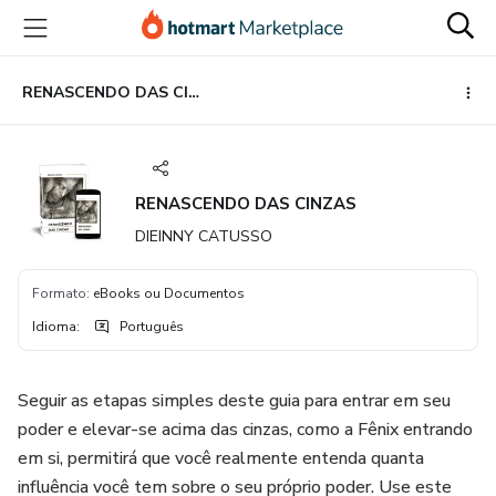
Ir
Ir
Ir
para
para
para
o
o
o
conteúdo
pagamento
rodapé
RENASCENDO DAS CINZAS
principal
RENASCENDO DAS CINZAS
DIEINNY CATUSSO
Formato
:
eBooks ou Documentos
Idioma
:
Português
Seguir as etapas simples deste guia para entrar em seu
poder e elevar-se acima das cinzas, como a Fênix entrando
em si, permitirá que você realmente entenda quanta
influência você tem sobre o seu próprio poder. Use este