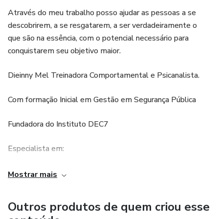
guia, o sucesso é garantido. O produto oferece um caminho
Através do meu trabalho posso ajudar as pessoas a se
claro para o crescimento pessoal e a superação de
descobrirem, a se resgatarem, a ser verdadeiramente o
desafios, permitindo que o usuário alcance seus objetivos e
que são na essência, com o potencial necessário para
se torne a melhor versão de si mesmo.
conquistarem seu objetivo maior.
Dieinny Mel Treinadora Comportamental e Psicanalista.
Com formação Inicial em Gestão em Segurança Pública
Fundadora do Instituto DEC7
Especialista em:
Psicologia Positiva;
Mostrar mais
Transformação Pessoal e Desenvolvimento Humano;
Outros produtos de quem criou esse