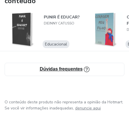
conteúdo
Coaching, Linguagem Ericksoniana e Constelação Sistêmica;
MBA Treinamento e Desenvolvimento Humano
PUNIR É EDUCAR?
DIEINNY CATUSSO
D
Educacional
Dúvidas frequentes
O conteúdo deste produto não representa a opinião da Hotmart.
Se você vir informações inadequadas,
denuncie aqui