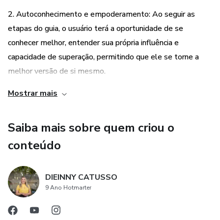
2. Autoconhecimento e empoderamento: Ao seguir as
etapas do guia, o usuário terá a oportunidade de se
conhecer melhor, entender sua própria influência e
capacidade de superação, permitindo que ele se torne a
melhor versão de si mesmo.
Mostrar mais
3. Flexibilidade de abordagem: O produto é adaptável a
diferentes necessidades e objetivos. Seja para buscar apoio
Saiba mais sobre quem criou o
emocional e mental, ou para desenvolver disciplina e
diligência, o guia oferece ferramentas e estratégias que
conteúdo
podem ser aplicadas de acordo com as necessidades
individuais do usuário.
DIEINNY CATUSSO
9 Ano Hotmarter
4. Sucesso garantido: Desde que o usuário esteja disposto
a tomar as medidas necessárias e seguir as orientações do